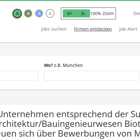
A
A
A
A
100% Zoom
A+
A-
De
Jobs suchen
Firmen entdecken
Job Alert
Wo?
z.B. München
Unternehmen entsprechend der S
rchitektur/Bauingenieurwesen Bio
euen sich über Bewerbungen von 