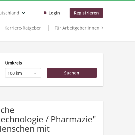
utschland
Login
Registrieren
Karriere-Ratgeber
Für Arbeitgeber:innen
Umkreis
100 km
uche
technologie / Pharmazie"
Menschen mit