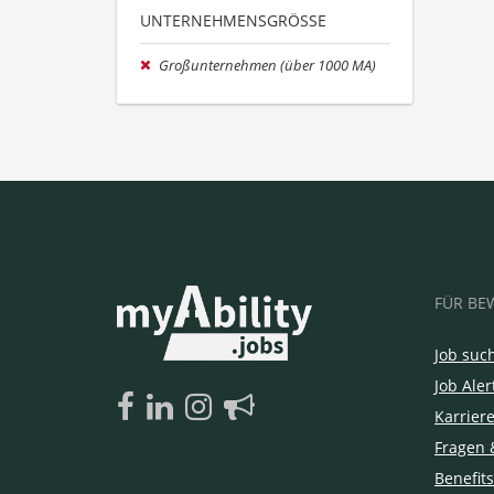
UNTERNEHMENSGRÖSSE
Großunternehmen (über 1000 MA)
FÜR BE
Job suc
Job Aler
Karrier
Fragen 
Benefits