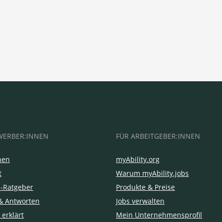
WERBER:INNEN
FÜR ARBEITGEBER:INNEN
hen
myAbility.org
t
Warum myAbility.jobs
e-Ratgeber
Produkte & Preise
& Antworten
Jobs verwalten
 erklärt
Mein Unternehmensprofil