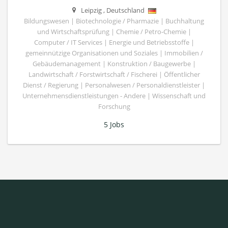
Leipzig
,
Deutschland
Bildungswesen | Biotechnologie / Pharmazie | Buchhaltung
und Wirtschaftsprüfung | Chemie / Petro-Chemie |
Computer / IT Services | Energie und Betriebsstoffe |
gemeinnützige Organisationen und Soziales | Immobilien /
Gebäudemanagement | Konstruktion / Baugewerbe |
Landwirtschaft / Forstwirtschaft / Fischerei | Öffentlicher
Dienst / Regierung | Personalwesen / Personaldienstleister |
Unternehmensdienstleistungen - Andere | Wissenschaft und
Forschung
5 Jobs