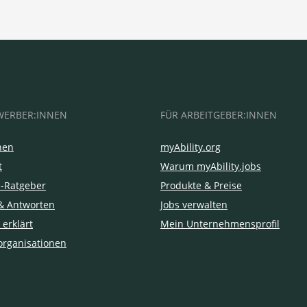
WERBER:INNEN
FÜR ARBEITGEBER:INNEN
hen
myAbility.org
t
Warum myAbility.jobs
e-Ratgeber
Produkte & Preise
& Antworten
Jobs verwalten
 erklärt
Mein Unternehmensprofil
organisationen