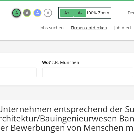
A
A
A
A
100% Zoom
A+
A-
De
Jobs suchen
Firmen entdecken
Job Alert
Wo?
z.B. München
Unternehmen entsprechend der S
rchitektur/Bauingenieurwesen Ban
er Bewerbungen von Menschen mi