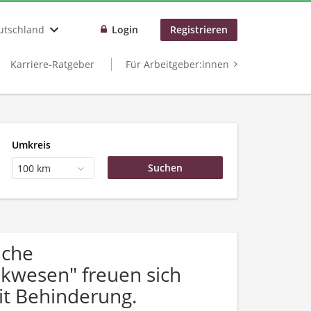
utschland
Login
Registrieren
Karriere-Ratgeber
Für Arbeitgeber:innen
Umkreis
100 km
uche
kwesen" freuen sich
t Behinderung.