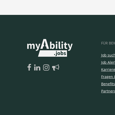
FÜR BE
Job suc
Job Aler
Karrier
Fragen 
Benefits
Partner