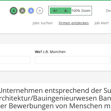
A
A
A
A
100% Zoom
A+
A-
De
Jobs suchen
Firmen entdecken
Job Alert
Wo?
z.B. München
Unternehmen entsprechend der S
rchitektur/Bauingenieurwesen Ban
er Bewerbungen von Menschen mi