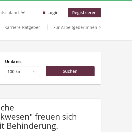
utschland
Login
Registrieren
Karriere-Ratgeber
Für Arbeitgeber:innen
Umkreis
100 km
uche
kwesen" freuen sich
t Behinderung.