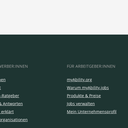
WERBER:INNEN
FÜR ARBEITGEBER:INNEN
hen
myAbility.org
t
Warum myAbility.jobs
e-Ratgeber
Produkte & Preise
& Antworten
Jobs verwalten
 erklärt
Mein Unternehmensprofil
organisationen