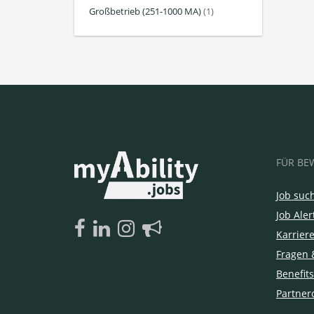
Großbetrieb (251-1000 MA)
(1)
FÜR BE
Job suc
Job Aler
Karrier
Fragen 
Benefits
Partner