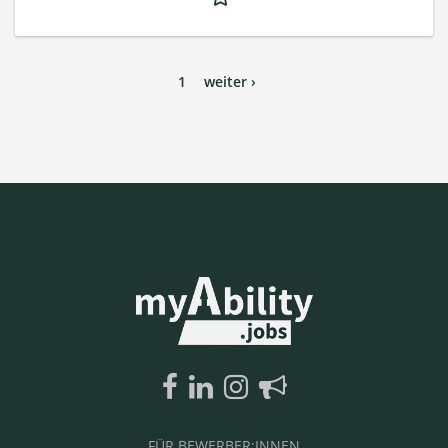
1
weiter ›
FÜR BEWERBER:INNEN