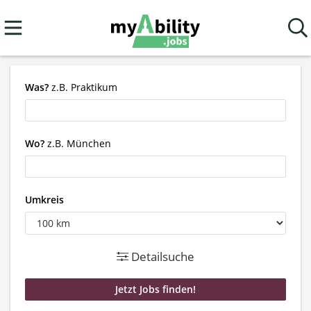
Was?
z.B. Praktikum
Wo?
z.B. München
Umkreis
Detailsuche