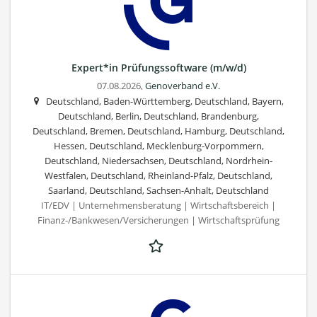
Expert*in Prüfungssoftware (m/w/d)
07.08.2026,
Genoverband e.V.
Deutschland, Baden-Württemberg, Deutschland, Bayern,
Deutschland, Berlin, Deutschland, Brandenburg,
Deutschland, Bremen, Deutschland, Hamburg, Deutschland,
Hessen, Deutschland, Mecklenburg-Vorpommern,
Deutschland, Niedersachsen, Deutschland, Nordrhein-
Westfalen, Deutschland, Rheinland-Pfalz, Deutschland,
Saarland, Deutschland, Sachsen-Anhalt, Deutschland
IT/EDV | Unternehmensberatung | Wirtschaftsbereich |
Finanz-/Bankwesen/Versicherungen | Wirtschaftsprüfung