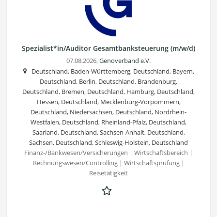
Spezialist*in/Auditor Gesamtbanksteuerung (m/w/d)
07.08.2026,
Genoverband e.V.
Deutschland, Baden-Württemberg, Deutschland, Bayern,
Deutschland, Berlin, Deutschland, Brandenburg,
Deutschland, Bremen, Deutschland, Hamburg, Deutschland,
Hessen, Deutschland, Mecklenburg-Vorpommern,
Deutschland, Niedersachsen, Deutschland, Nordrhein-
Westfalen, Deutschland, Rheinland-Pfalz, Deutschland,
Saarland, Deutschland, Sachsen-Anhalt, Deutschland,
Sachsen, Deutschland, Schleswig-Holstein, Deutschland
Finanz-/Bankwesen/Versicherungen | Wirtschaftsbereich |
Rechnungswesen/Controlling | Wirtschaftsprüfung |
Reisetätigkeit