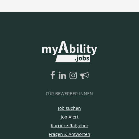
FÜR BEWERBER:INNEN
Job suchen
Job Alert
Karriere-Ratgeber
Fragen & Antworten