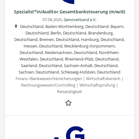
Spezialist*in/Auditor Gesamtbanksteuerung (m/w/d)
07.08.2026,
Genoverband e.V.
Deutschland, Baden-Württemberg, Deutschland, Bayern,
Deutschland, Berlin, Deutschland, Brandenburg,
Deutschland, Bremen, Deutschland, Hamburg, Deutschland,
Hessen, Deutschland, Mecklenburg-Vorpommern,
Deutschland, Niedersachsen, Deutschland, Nordrhein-
Westfalen, Deutschland, Rheinland-Pfalz, Deutschland,
Saarland, Deutschland, Sachsen-Anhalt, Deutschland,
Sachsen, Deutschland, Schleswig-Holstein, Deutschland
Finanz-/Bankwesen/Versicherungen | Wirtschaftsbereich |
Rechnungswesen/Controlling | Wirtschaftsprüfung |
Reisetätigkeit