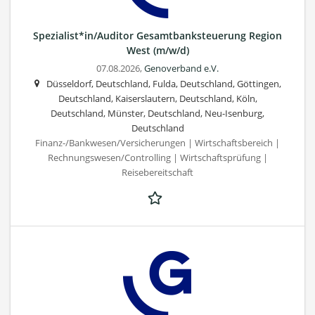
Spezialist*in/Auditor Gesamtbanksteuerung Region
West (m/w/d)
07.08.2026,
Genoverband e.V.
Düsseldorf, Deutschland, Fulda, Deutschland, Göttingen,
Deutschland, Kaiserslautern, Deutschland, Köln,
Deutschland, Münster, Deutschland, Neu-Isenburg,
Deutschland
Finanz-/Bankwesen/Versicherungen | Wirtschaftsbereich |
Rechnungswesen/Controlling | Wirtschaftsprüfung |
Reisebereitschaft