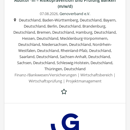
Auditor*in – Risikoprävention und Prüfung Banken
(m/w/d)
07.08.2026,
Genoverband e.V.
Deutschland, Baden-Württemberg, Deutschland, Bayern,
Deutschland, Berlin, Deutschland, Brandenburg,
Deutschland, Bremen, Deutschland, Hamburg, Deutschland,
Hessen, Deutschland, Mecklenburg-Vorpommern,
Deutschland, Niedersachsen, Deutschland, Nordrhein-
Westfalen, Deutschland, Rheinland-Pfalz, Deutschland,
Saarland, Deutschland, Sachsen-Anhalt, Deutschland,
Sachsen, Deutschland, Schleswig-Holstein, Deutschland,
Thüringen, Deutschland
Finanz-/Bankwesen/Versicherungen | Wirtschaftsbereich |
Wirtschaftsprüfung | Projektmanagement