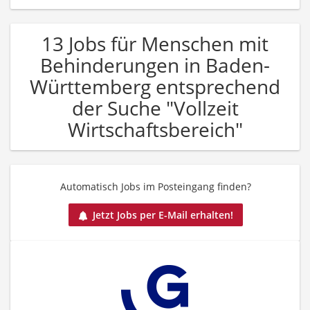
13 Jobs für Menschen mit
Behinderungen in Baden-
Württemberg entsprechend
der Suche "Vollzeit
Wirtschaftsbereich"
Automatisch Jobs im Posteingang finden?
Jetzt Jobs per E-Mail erhalten!