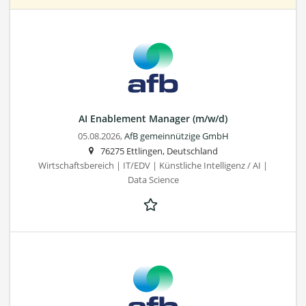
AI Enablement Manager (m/w/d)
05.08.2026,
AfB gemeinnützige GmbH
76275 Ettlingen, Deutschland
Wirtschaftsbereich | IT/EDV | Künstliche Intelligenz / AI |
Data Science