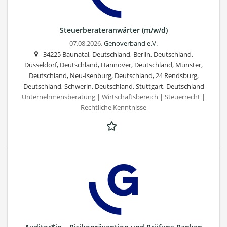
Steuerberateranwärter (m/w/d)
07.08.2026,
Genoverband e.V.
34225 Baunatal, Deutschland, Berlin, Deutschland,
Düsseldorf, Deutschland, Hannover, Deutschland, Münster,
Deutschland, Neu-Isenburg, Deutschland, 24 Rendsburg,
Deutschland, Schwerin, Deutschland, Stuttgart, Deutschland
Unternehmensberatung | Wirtschaftsbereich | Steuerrecht |
Rechtliche Kenntnisse