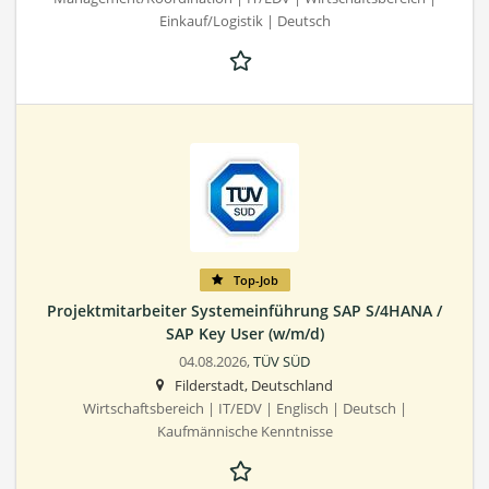
Einkauf/Logistik | Deutsch
Top-Job
Projektmitarbeiter Systemeinführung SAP S/4HANA /
SAP Key User (w/m/d)
04.08.2026,
TÜV SÜD
Filderstadt, Deutschland
Wirtschaftsbereich | IT/EDV | Englisch | Deutsch |
Kaufmännische Kenntnisse