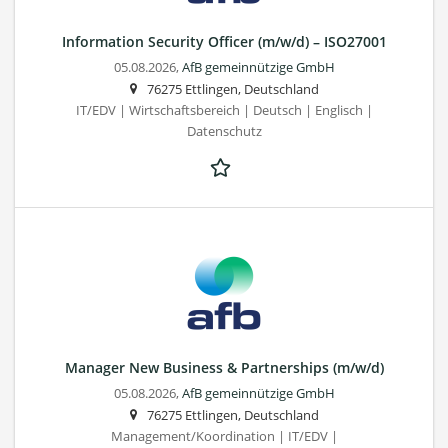
Information Security Officer (m/w/d) – ISO27001
05.08.2026,
AfB gemeinnützige GmbH
76275 Ettlingen, Deutschland
IT/EDV | Wirtschaftsbereich | Deutsch | Englisch |
Datenschutz
Manager New Business & Partnerships (m/w/d)
05.08.2026,
AfB gemeinnützige GmbH
76275 Ettlingen, Deutschland
Management/Koordination | IT/EDV |