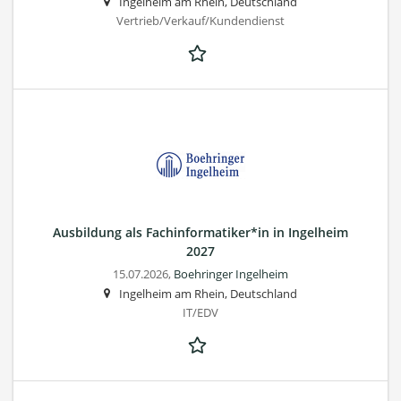
Ingelheim am Rhein, Deutschland
Vertrieb/Verkauf/Kundendienst
Ausbildung als Fachinformatiker*in in Ingelheim
2027
15.07.2026,
Boehringer Ingelheim
Ingelheim am Rhein, Deutschland
IT/EDV