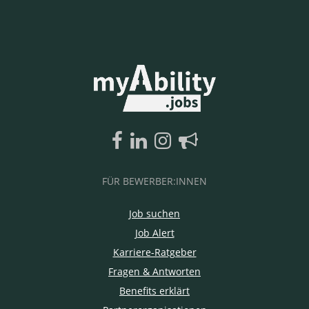
FÜR BEWERBER:INNEN
Job suchen
Job Alert
Karriere-Ratgeber
Fragen & Antworten
Benefits erklärt