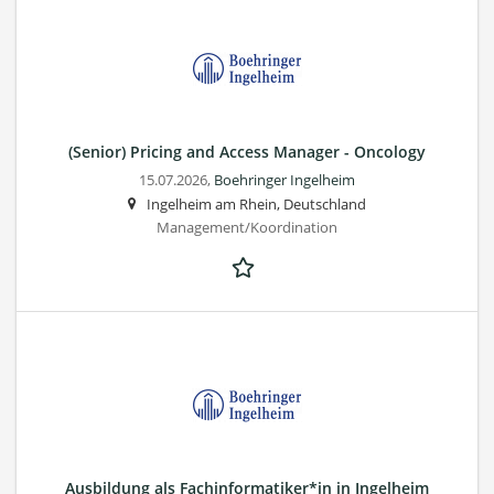
(Senior) Pricing and Access Manager - Oncology
15.07.2026,
Boehringer Ingelheim
Ingelheim am Rhein, Deutschland
Management/Koordination
Ausbildung als Fachinformatiker*in in Ingelheim