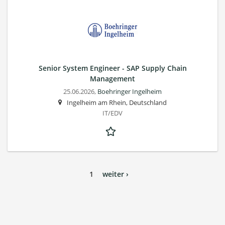
Senior System Engineer - SAP Supply Chain
Management
25.06.2026,
Boehringer Ingelheim
Ingelheim am Rhein, Deutschland
IT/EDV
1
weiter ›