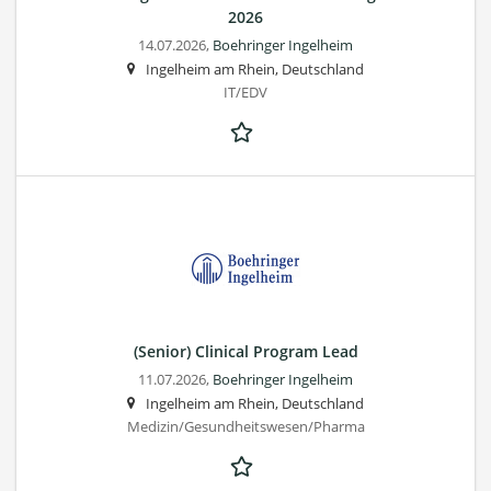
2026
14.07.2026,
Boehringer Ingelheim
Ingelheim am Rhein, Deutschland
IT/EDV
(Senior) Clinical Program Lead
11.07.2026,
Boehringer Ingelheim
Ingelheim am Rhein, Deutschland
Medizin/Gesundheitswesen/Pharma