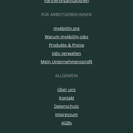
Partnerorganisationen
FÜR ARBEITGEBER:INNEN
myAbility.org
Warum myAbility.jobs
Produkte & Preise
Jobs verwalten
Mein Unternehmensprofil
ALLGEMEIN
Über uns
Kontakt
Datenschutz
Impressum
AGBs