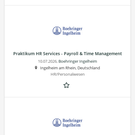
Praktikum HR Services - Payroll & Time Management
10.07.2026,
Boehringer Ingelheim
Ingelheim am Rhein, Deutschland
HR/Personalwesen