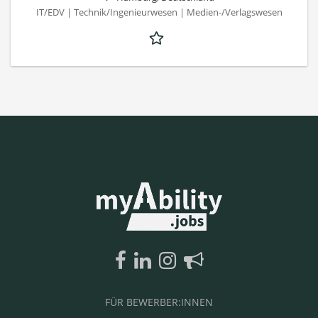
IT/EDV | Technik/Ingenieurwesen | Medien-/Verlagswesen
FÜR BEWERBER:INNEN