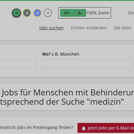
A
A
A
A
100% Zoom
A+
A-
De
Jobs suchen
Firmen entdecken
Job Alert
Wo?
z.B. München
 Jobs für Menschen mit Behinderun
tsprechend der Suche "medizin"
matisch Jobs im Posteingang finden?
Jetzt Jobs per E-Mail e