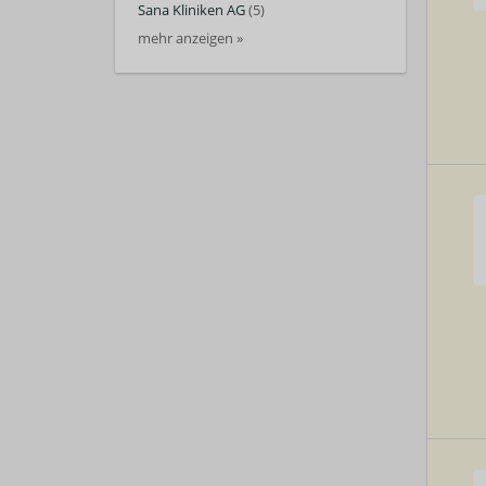
Sana Kliniken AG
(5)
mehr anzeigen »