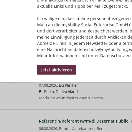
aktuelle Links und Tipps per Mail zugeschickt.
Ich willige ein, dass meine personenbezogenen 
Customer Success Representative (x/f/m)
Mail) an die myAbility Social Enterprise GmbH ü
07.08.2026,
Doctolib
und dort verarbeitet und gespeichert werden. I
Berlin, Deutschland
meine Einwilligung jederzeit durch Anklicken d
Vertrieb/Verkauf/Kundendienst | Medizin/Gesundhe
Abmelde-Links in jedem Newsletter oder altern
Englisch
eine Nachricht an datenschutz@myAbility.org w
Mehr Informationen sind unter
Datenschutz
zu 
Medizinische Fachangestellte / MFA (m/w/d) - 
Sprechstundenbetreuung
07.08.2026,
BG Kliniken
Berlin, Deutschland
Medizin/Gesundheitswesen/Pharma
Referentin/Referent (w/m/d) Dezernat Public 
06.08.2026,
Bundesärztekammer Berlin