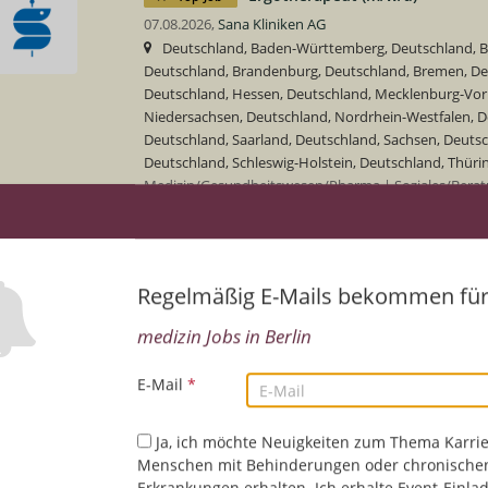
07.08.2026,
Sana Kliniken AG
Deutschland, Baden-Württemberg, Deutschland, Ba
Deutschland, Brandenburg, Deutschland, Bremen, D
Deutschland, Hessen, Deutschland, Mecklenburg-Vo
Niedersachsen, Deutschland, Nordrhein-Westfalen, De
Deutschland, Saarland, Deutschland, Sachsen, Deutsc
Deutschland, Schleswig-Holstein, Deutschland, Thüri
Medizin/Gesundheitswesen/Pharma | Soziales/Beratu
Anwenderkenntnisse
Regelmäßig E-Mails bekommen fü
Physiotherapeut (m/w/d)
Top-Job
07.08.2026,
Sana Kliniken AG
medizin Jobs in Berlin
Baden-Württemberg, Deutschland, Bayern, Deutsch
Bremen, Deutschland, Hamburg, Deutschland, Hesse
E-Mail
*
Vorpommern, Deutschland, Niedersachsen, Deutschla
Deutschland, Rheinland-Pfalz, Deutschland, Saarland
Deutschland, Sachsen-Anhalt, Deutschland, Schleswig
Ja, ich möchte Neuigkeiten zum Thema Karrie
Thüringen, Deutschland
Menschen mit Behinderungen oder chronische
Medizin/Gesundheitswesen/Pharma | PC-Anwenderk
Erkrankungen erhalten. Ich erhalte Event-Einla