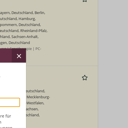
yern, Deutschland, Berlin,
eutschland, Hamburg,
rpommern, Deutschland,
utschland, Rheinland-Pfalz,
hland, Sachsen-Anhalt,
ngen, Deutschland
ng | Ergotherapie | PC-
r
land, Berlin, Deutschland,
n, Deutschland, Mecklenburg-
nd, Nordrhein-Westfalen,
, Deutschland, Sachsen,
-Holstein, Deutschland,
re für
n
enntnisse
dungen,