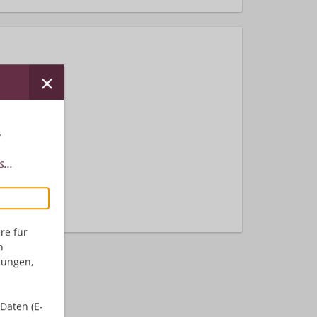
r
...
nden.
re für
n
dungen,
Daten (E-