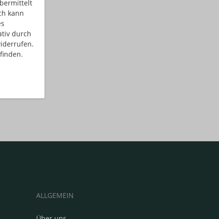
bermittelt
ch kann
es
ativ durch
iderrufen.
finden.
ALLGEMEIN
Über uns