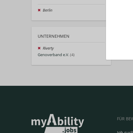
Berlin
UNTERNEHMEN
Riverty
Genoverband e.V.
(4)
FÜR BE
Job suc