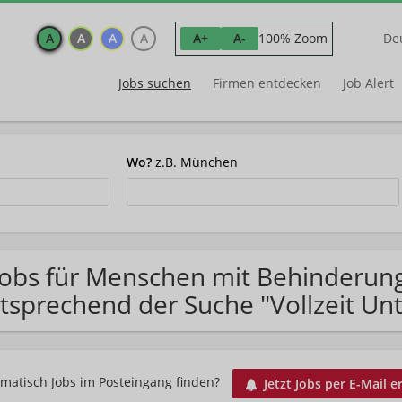
A
A
A
A
100% Zoom
A+
A-
De
Jobs suchen
Firmen entdecken
Job Alert
Wo?
z.B. München
Jobs für Menschen mit Behinderung
tsprechend der Suche "Vollzeit U
matisch Jobs im Posteingang finden?
Jetzt Jobs per E-Mail e