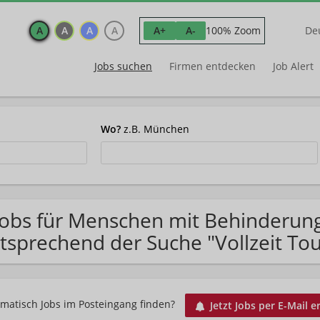
A
A
A
A
100% Zoom
A+
A-
De
Jobs suchen
Firmen entdecken
Job Alert
Wo?
z.B. München
Jobs für Menschen mit Behinderun
tsprechend der Suche "Vollzeit T
matisch Jobs im Posteingang finden?
Jetzt Jobs per E-Mail e