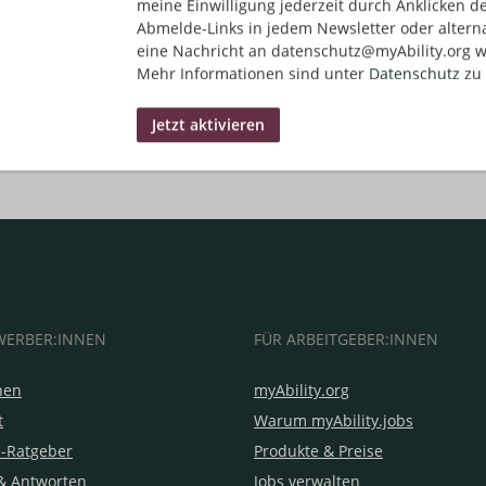
meine Einwilligung jederzeit durch Anklicken d
Abmelde-Links in jedem Newsletter oder altern
eine Nachricht an datenschutz@myAbility.org w
Mehr Informationen sind unter
Datenschutz
zu 
WERBER:INNEN
FÜR ARBEITGEBER:INNEN
hen
myAbility.org
t
Warum myAbility.jobs
e-Ratgeber
Produkte & Preise
& Antworten
Jobs verwalten