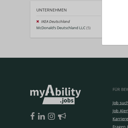
UNTERNEHMEN
IKEA Deutschland
McDonald‘s Deutschland LLC
(5)
FÜR BE
Job suc
Job Aler
Karrier
Fragen 