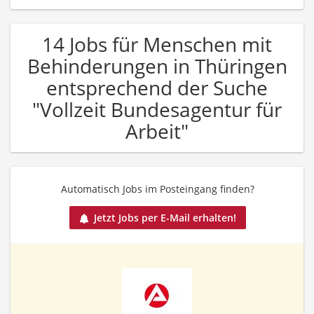
14 Jobs für Menschen mit
Behinderungen in Thüringen
entsprechend der Suche
"Vollzeit Bundesagentur für
Arbeit"
Automatisch Jobs im Posteingang finden?
Jetzt Jobs per E-Mail erhalten!