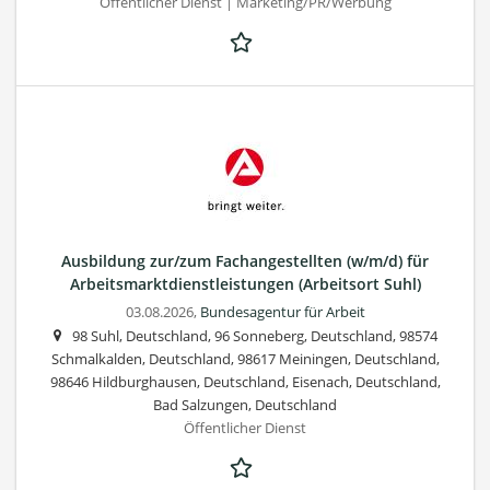
Öffentlicher Dienst | Marketing/PR/Werbung
Ausbildung zur/zum Fachangestellten (w/m/d) für
Arbeitsmarktdienstleistungen (Arbeitsort Suhl)
03.08.2026,
Bundesagentur für Arbeit
98 Suhl, Deutschland, 96 Sonneberg, Deutschland, 98574
Schmalkalden, Deutschland, 98617 Meiningen, Deutschland,
98646 Hildburghausen, Deutschland, Eisenach, Deutschland,
Bad Salzungen, Deutschland
Öffentlicher Dienst