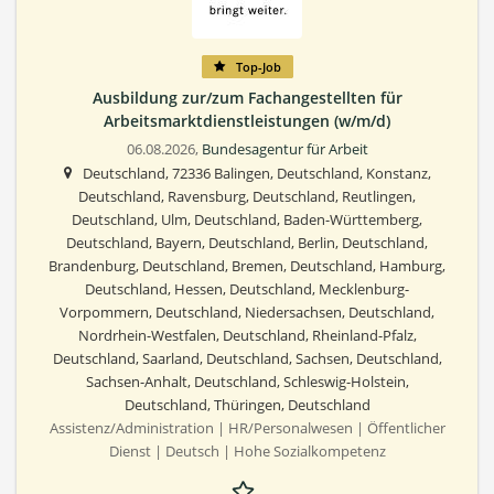
Top-Job
Ausbildung zur/zum Fachangestellten für
Arbeitsmarktdienstleistungen (w/m/d)
06.08.2026,
Bundesagentur für Arbeit
Deutschland, 72336 Balingen, Deutschland, Konstanz,
Deutschland, Ravensburg, Deutschland, Reutlingen,
Deutschland, Ulm, Deutschland, Baden-Württemberg,
Deutschland, Bayern, Deutschland, Berlin, Deutschland,
Brandenburg, Deutschland, Bremen, Deutschland, Hamburg,
Deutschland, Hessen, Deutschland, Mecklenburg-
Vorpommern, Deutschland, Niedersachsen, Deutschland,
Nordrhein-Westfalen, Deutschland, Rheinland-Pfalz,
Deutschland, Saarland, Deutschland, Sachsen, Deutschland,
Sachsen-Anhalt, Deutschland, Schleswig-Holstein,
Deutschland, Thüringen, Deutschland
Assistenz/Administration | HR/Personalwesen | Öffentlicher
Dienst | Deutsch | Hohe Sozialkompetenz