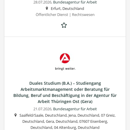
28.07.2026,
Bundesagentur für Arbeit
Erfurt, Deutschland
Öffentlicher Dienst | Rechtswesen
Duales Studium (B.A.) – Studiengang
Arbeitsmarktmanagement oder Beratung für
Bildung, Beruf und Beschäftigung in der Agentur für
Arbeit Thüringen Ost (Gera)
21.07.2026,
Bundesagentur für Arbeit
Saalfeld/Saale, Deutschland, Jena, Deutschland, 07 Greiz,
Deutschland, Gera, Deutschland, 07607 Eisenberg,
Deutschland, 04 Altenburg, Deutschland