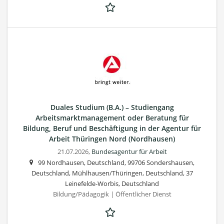
Duales Studium (B.A.) – Studiengang
Arbeitsmarktmanagement oder Beratung für
Bildung, Beruf und Beschäftigung in der Agentur für
Arbeit Thüringen Nord (Nordhausen)
21.07.2026,
Bundesagentur für Arbeit
99 Nordhausen, Deutschland, 99706 Sondershausen,
Deutschland, Mühlhausen/Thüringen, Deutschland, 37
Leinefelde-Worbis, Deutschland
Bildung/Pädagogik | Öffentlicher Dienst