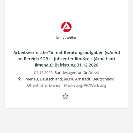
Arbeitsvermittler*in mit Beratungsaufgaben (w/m/d)
im Bereich SGB II, Jobcenter Ilm-Kreis (Arbeitsort
Ilmenau); Befristung 31.12.2026
04.12.2025,
Bundesagentur für Arbeit
Ilmenau, Deutschland, 99310 Arnstadt, Deutschland
Öffentlicher Dienst | Marketing/PR/Werbung