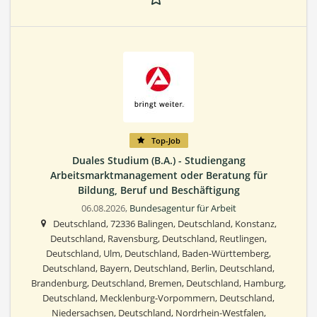
Top-Job
Duales Studium (B.A.) - Studiengang
Arbeitsmarktmanagement oder Beratung für
Bildung, Beruf und Beschäftigung
06.08.2026,
Bundesagentur für Arbeit
Deutschland, 72336 Balingen, Deutschland, Konstanz,
Deutschland, Ravensburg, Deutschland, Reutlingen,
Deutschland, Ulm, Deutschland, Baden-Württemberg,
Deutschland, Bayern, Deutschland, Berlin, Deutschland,
Brandenburg, Deutschland, Bremen, Deutschland, Hamburg,
Deutschland, Mecklenburg-Vorpommern, Deutschland,
Niedersachsen, Deutschland, Nordrhein-Westfalen,