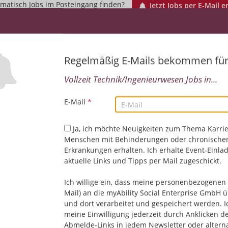
matisch Jobs im Posteingang finden?
Jetzt Jobs per E-Mail e
Regelmäßig E-Mails bekommen fü
Vollzeit Technik/Ingenieurwesen Jobs in...
E-Mail
*
Ja, ich möchte Neuigkeiten zum Thema Karrie
Leider keine Jobs gefu
Menschen mit Behinderungen oder chronische
Erkrankungen erhalten. Ich erhalte Event-Einla
aktuelle Links und Tipps per Mail zugeschickt.
Neue Suche starten
Ich willige ein, dass meine personenbezogenen 
Mail) an die myAbility Social Enterprise GmbH ü
und dort verarbeitet und gespeichert werden. I
meine Einwilligung jederzeit durch Anklicken d
Abmelde-Links in jedem Newsletter oder altern