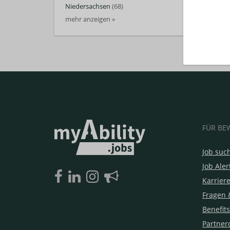
Niedersachsen
(68)
mehr anzeigen »
FÜR BE
Job suc
Job Aler
Karrier
Fragen 
Benefits
Partner