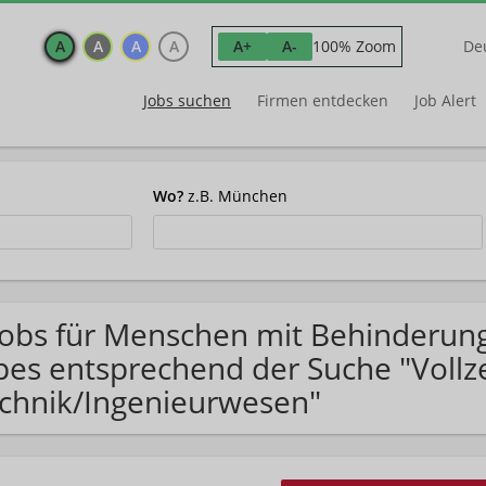
A
A
A
A
100% Zoom
A+
A-
De
Jobs suchen
Firmen entdecken
Job Alert
Wo?
z.B. München
Jobs für Menschen mit Behinderun
pes entsprechend der Suche "Vollze
chnik/Ingenieurwesen"