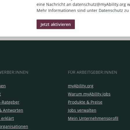
eine Nachricht an datenschutz@myAbility.org w
Mehr Informationen sind unter
Datenschutz
zu 
WERBER:INNEN
FÜR ARBEITGEBER:INNEN
hen
myAbility.org
t
Warum myAbility.jobs
e-Ratgeber
Produkte & Preise
& Antworten
Jobs verwalten
 erklärt
Mein Unternehmensprofil
organisationen