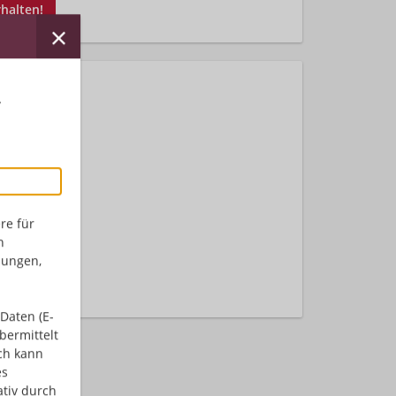
rhalten!
r
re für
nden.
n
dungen,
Daten (E-
bermittelt
ch kann
es
ativ durch