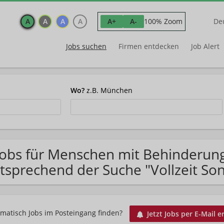
A
A
A
A
100% Zoom
A+
A-
De
Jobs suchen
Firmen entdecken
Job Alert
Wo?
z.B. München
Jobs für Menschen mit Behinderun
tsprechend der Suche "Vollzeit Son
matisch Jobs im Posteingang finden?
Jetzt Jobs per E-Mail e