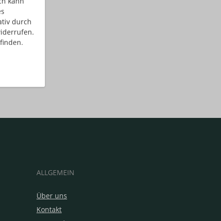
ch kann
es
ativ durch
iderrufen.
finden.
ALLGEMEIN
Über uns
Kontakt