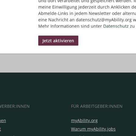
und dort verarbeitet und gespeichert werden. I
meine Einwilligung jederzeit durch Anklicken d
Abmelde-Links in jedem Newsletter oder altern
eine Nachricht an datenschutz@myAbility.org w
Mehr Informationen sind unter
Datenschutz
zu 
WERBER:INNEN
FÜR ARBEITGEBER:INNEN
hen
myAbility.org
t
Warum myAbility.jobs