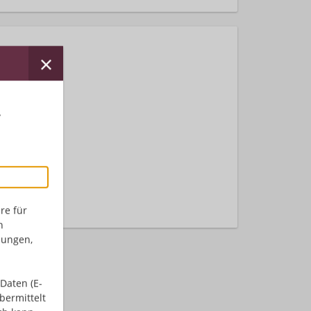
r
nden.
re für
n
dungen,
Daten (E-
bermittelt