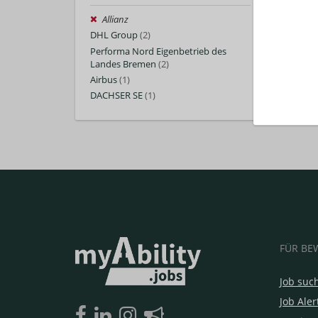
Allianz
DHL Group
(2)
Performa Nord Eigenbetrieb des
Landes Bremen
(2)
Airbus
(1)
DACHSER SE
(1)
FÜR BE
Job suc
Job Aler