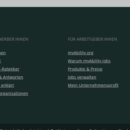
WERBER:INNEN
FÜR ARBEITGEBER:INNEN
hen
myAbility.org
t
Warum myAbility.jobs
e-Ratgeber
Produkte & Preise
& Antworten
Jobs verwalten
 erklärt
Mein Unternehmensprofil
organisationen