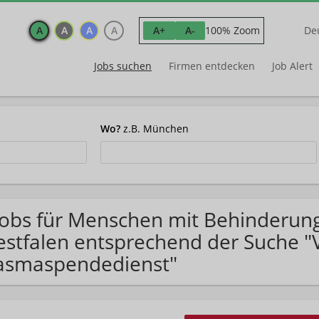
A
A
A
A
100% Zoom
A+
A-
De
Jobs suchen
Firmen entdecken
Job Alert
Wo?
z.B. München
Jobs für Menschen mit Behinderun
stfalen entsprechend der Suche "V
asmaspendedienst"