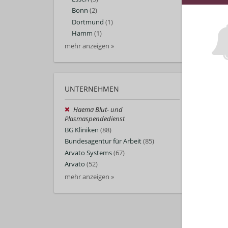
Bonn
(2)
Dortmund
(1)
Hamm
(1)
mehr anzeigen »
UNTERNEHMEN
Haema Blut- und
Plasmaspendedienst
BG Kliniken
(88)
Bundesagentur für Arbeit
(85)
Arvato Systems
(67)
Arvato
(52)
mehr anzeigen »