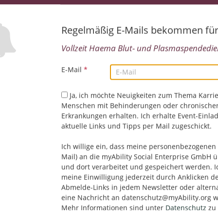
06.08.2026,
Haema Blut- und Plasmaspendedienst
Essen, Deutschland
Regelmäßig E-Mails bekommen fü
Medizin/Gesundheitswesen/Pharma
Vollzeit Haema Blut- und Plasmaspendedien
Medizinische Fachkraft (m/w/d) in Hamm in V
E-Mail
*
GmbH
03.08.2026,
Haema Blut- und Plasmaspendedienst
Ja, ich möchte Neuigkeiten zum Thema Karrie
Hamm, Deutschland
Menschen mit Behinderungen oder chronische
Medizin/Gesundheitswesen/Pharma
Erkrankungen erhalten. Ich erhalte Event-Einla
aktuelle Links und Tipps per Mail zugeschickt.
Ich willige ein, dass meine personenbezogenen 
Medizinische Fachangestellte (m/w/d) in Bon
Mail) an die myAbility Social Enterprise GmbH ü
23.07.2026,
Haema Blut- und Plasmaspendedienst
und dort verarbeitet und gespeichert werden. I
Bonn, Deutschland
meine Einwilligung jederzeit durch Anklicken d
Medizin/Gesundheitswesen/Pharma
Abmelde-Links in jedem Newsletter oder altern
eine Nachricht an datenschutz@myAbility.org w
Mehr Informationen sind unter
Datenschutz
zu 