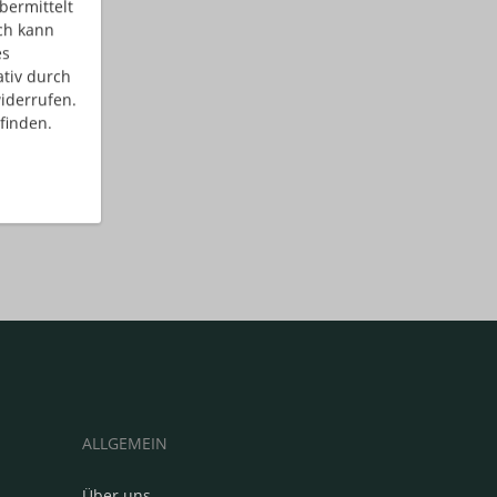
bermittelt
ch kann
es
ativ durch
iderrufen.
finden.
ALLGEMEIN
Über uns