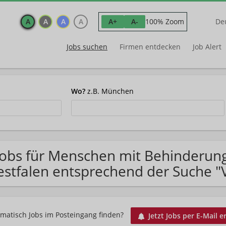
A
A
A
A
100% Zoom
A+
A-
De
Jobs suchen
Firmen entdecken
Job Alert
Wo?
z.B. München
Jobs für Menschen mit Behinderun
stfalen entsprechend der Suche "V
matisch Jobs im Posteingang finden?
Jetzt Jobs per E-Mail e