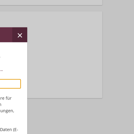
r
..
nden.
re für
n
dungen,
Daten (E-