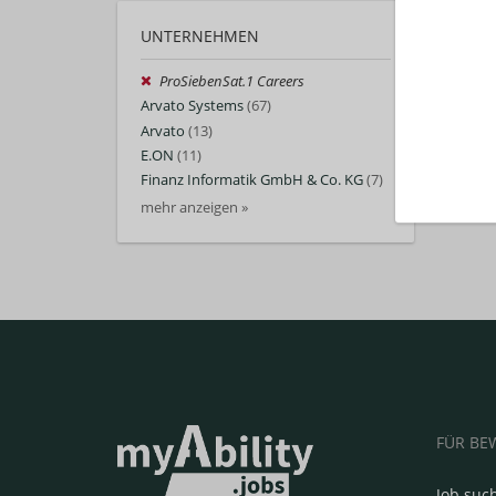
UNTERNEHMEN
ProSiebenSat.1 Careers
Arvato Systems
(67)
Arvato
(13)
E.ON
(11)
Finanz Informatik GmbH & Co. KG
(7)
mehr anzeigen »
FÜR BE
Job suc