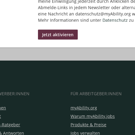
meine Einwilligung jederzeit durch Anklicken d
Abmelde-Links in jedem Newsletter oder altern
eine Nachricht an datenschutz@myAbility.org w
Mehr Informationen sind unter
Datenschutz
zu 
WERBER:INNEN
FÜR ARBEITGEBER:INNEN
hen
myAbility.org
t
Warum myAbility.jobs
e-Ratgeber
Produkte & Preise
& Antworten
Jobs verwalten