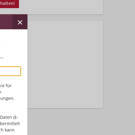
rhalten!
r
..
nden.
re für
n
dungen,
Daten (E-
bermittelt
ch kann