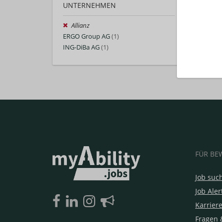
UNTERNEHMEN
Allianz
ERGO Group AG
(1)
ING-DiBa AG
(1)
FÜR BE
Job suc
Job Aler
Karrier
Fragen 