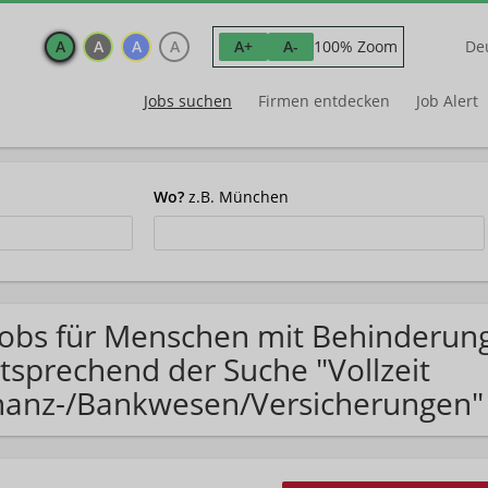
A
A
A
A
100% Zoom
A+
A-
De
Jobs suchen
Firmen entdecken
Job Alert
Wo?
z.B. München
Jobs für Menschen mit Behinderun
tsprechend der Suche "Vollzeit
nanz-/Bankwesen/Versicherungen"