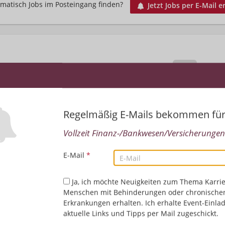
matisch Jobs im Posteingang finden?
Jetzt Jobs per E-Mail e
Regelmäßig E-Mails bekommen fü
Vollzeit Finanz-/Bankwesen/Versicherungen.
Leider keine Jobs gefu
E-Mail
*
Neue Suche starten
Ja, ich möchte Neuigkeiten zum Thema Karrie
Menschen mit Behinderungen oder chronische
Erkrankungen erhalten. Ich erhalte Event-Einla
aktuelle Links und Tipps per Mail zugeschickt.