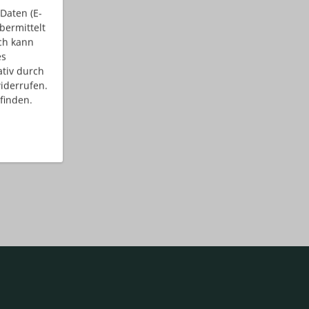
Daten (E-
bermittelt
ch kann
es
ativ durch
iderrufen.
finden.