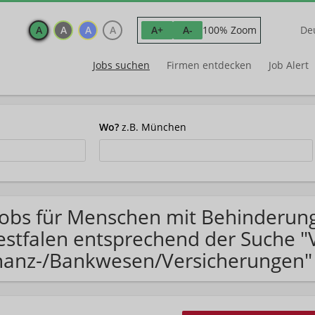
A
A
A
A
100% Zoom
A+
A-
De
Jobs suchen
Firmen entdecken
Job Alert
Wo?
z.B. München
Jobs für Menschen mit Behinderun
stfalen entsprechend der Suche "V
nanz-/Bankwesen/Versicherungen"