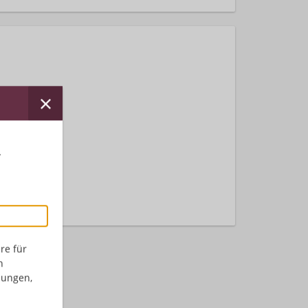
r
nden.
re für
n
dungen,