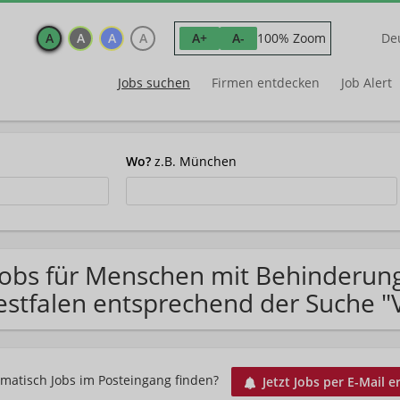
A
A
A
A
100% Zoom
A+
A-
De
Jobs suchen
Firmen entdecken
Job Alert
Wo?
z.B. München
Jobs für Menschen mit Behinderun
stfalen entsprechend der Suche "Vo
matisch Jobs im Posteingang finden?
Jetzt Jobs per E-Mail e