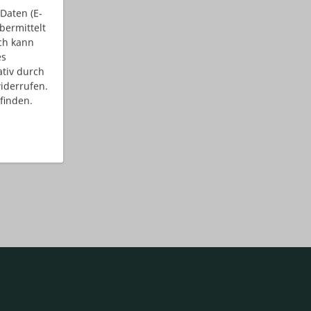
Daten (E-
bermittelt
ch kann
es
ativ durch
iderrufen.
finden.