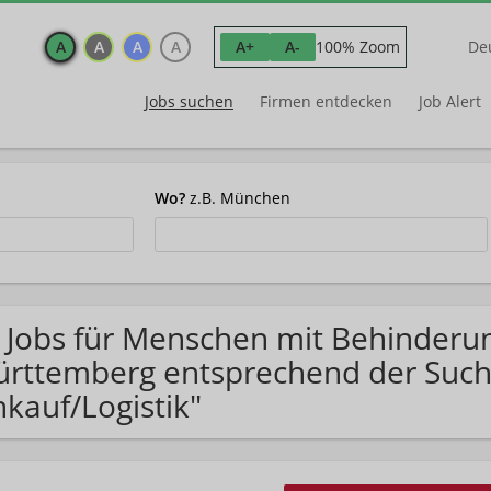
A
A
A
A
100% Zoom
A+
A-
De
Jobs suchen
Firmen entdecken
Job Alert
Wo?
z.B. München
 Jobs für Menschen mit Behinderu
rttemberg entsprechend der Suche
nkauf/Logistik"