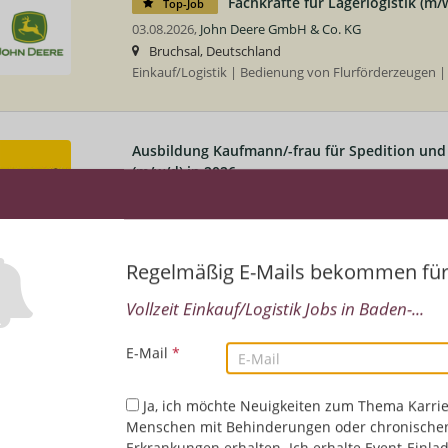
Fachkräfte für Lagerlogistik (m/
Top-Job
03.08.2026,
John Deere GmbH & Co. KG
Bruchsal, Deutschland
Einkauf/Logistik | Bedienung von Flurförderzeugen |
Ausbildung Kaufmann/-frau für Spedition und 
(m/w/d) in 2026
03.08.2026,
DHL Group
Deutschland, Baden-Württemberg, Deutschland, Ba
Deutschland, Brandenburg, Deutschland, Bremen, D
Deutschland, Hessen, Deutschland, Mecklenburg-Vo
Regelmäßig E-Mails bekommen fü
Niedersachsen, Deutschland, Nordrhein-Westfalen, De
Deutschland, Saarland, Deutschland, Sachsen-Anhalt,
Vollzeit Einkauf/Logistik Jobs in Baden-...
Deutschland, Schleswig-Holstein, Deutschland, Thüri
Einkauf/Logistik | Deutsch | Englisch | PC-Anwender
E-Mail
*
Ja, ich möchte Neuigkeiten zum Thema Karrie
Ausbildung Fachkraft Kurier-, Express- u. Pos
Menschen mit Behinderungen oder chronische
in 2026
Erkrankungen erhalten. Ich erhalte Event-Einla