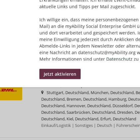
aktuelle Links und Tipps per Mail zugeschickt.
03.08.2026,
DHL Group
Deutschland, Baden-Württemberg, Deutschland, Ba
Ich willige ein, dass meine personenbezogenen 
Deutschland, Brandenburg, Deutschland, Bremen, D
Mail) an die myAbility Social Enterprise GmbH ü
Deutschland, Hessen, Deutschland, Mecklenburg-Vo
und dort verarbeitet und gespeichert werden. I
Niedersachsen, Deutschland, Nordrhein-Westfalen, De
meine Einwilligung jederzeit durch Anklicken d
Deutschland, Saarland, Deutschland, Sachsen, Deutsc
Abmelde-Links in jedem Newsletter oder altern
Deutschland, Thüringen, Deutschland
eine Nachricht an datenschutz@myAbility.org w
Einkauf/Logistik | Sonstiges | Deutsch | Führerschei
Mehr Informationen sind unter
Datenschutz
zu 
Ausbildung Berufskraftfahrer/-in (m/w/d) in 2
03.08.2026,
DHL Group
Stuttgart, Deutschland, München, Deutschland, Be
Deutschland, Bremen, Deutschland, Hamburg, Deutsc
Deutschland, Hannover, Deutschland, Düsseldorf, De
Deutschland, Saarbrücken, Deutschland, Dresden, D
Deutschland, Kiel, Deutschland, Erfurt, Deutschland
Einkauf/Logistik | Sonstiges | Deutsch | Führerschei