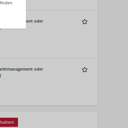
finden.
smarktmanagement oder
g
smarktmanagement oder
g
rhalten!