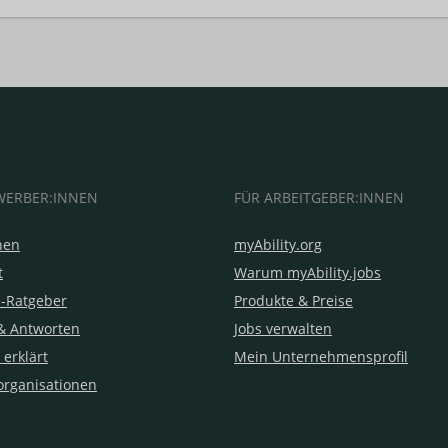
WERBER:INNEN
FÜR ARBEITGEBER:INNEN
hen
myAbility.org
t
Warum myAbility.jobs
e-Ratgeber
Produkte & Preise
& Antworten
Jobs verwalten
 erklärt
Mein Unternehmensprofil
organisationen