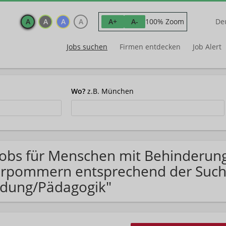
A
A
A
A
100% Zoom
A+
A-
De
Jobs suchen
Firmen entdecken
Job Alert
Wo?
z.B. München
Jobs für Menschen mit Behinderun
rpommern entsprechend der Suche
ldung/Pädagogik"