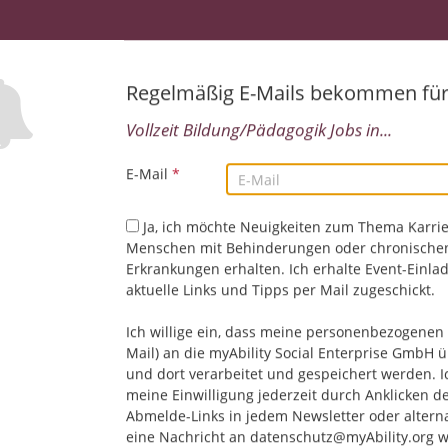
Duales Studium (B.A.) – Studiengang Arbeit
Beratung für Bildung, Beruf und Beschäftigun
20.07.2026,
Bundesagentur für Arbeit
Neubrandenburg, Deutschland
Regelmäßig E-Mails bekommen fü
Bildung/Pädagogik | Öffentlicher Dienst
Vollzeit Bildung/Pädagogik Jobs in...
E-Mail
*
Duales Studium (B.A.) – Studiengang Arbeit
Beratung für Bildung, Beruf und Beschäftigun
Ja, ich möchte Neuigkeiten zum Thema Karrie
20.07.2026,
Bundesagentur für Arbeit
Menschen mit Behinderungen oder chronische
Greifswald, Deutschland
Erkrankungen erhalten. Ich erhalte Event-Einla
Bildung/Pädagogik | Öffentlicher Dienst
aktuelle Links und Tipps per Mail zugeschickt.
Ich willige ein, dass meine personenbezogenen 
Mail) an die myAbility Social Enterprise GmbH ü
Duales Studium (B.A.) – Studiengang Arbeit
und dort verarbeitet und gespeichert werden. I
Beratung für Bildung, Beruf und Beschäftigun
meine Einwilligung jederzeit durch Anklicken d
20.07.2026,
Bundesagentur für Arbeit
Abmelde-Links in jedem Newsletter oder altern
Schwerin, Deutschland
eine Nachricht an datenschutz@myAbility.org w
Bildung/Pädagogik | Öffentlicher Dienst