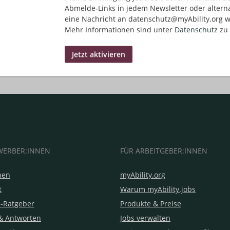
Abmelde-Links in jedem Newsletter oder altern
eine Nachricht an datenschutz@myAbility.org w
Mehr Informationen sind unter
Datenschutz
zu 
WERBER:INNEN
FÜR ARBEITGEBER:INNEN
hen
myAbility.org
t
Warum myAbility.jobs
e-Ratgeber
Produkte & Preise
& Antworten
Jobs verwalten