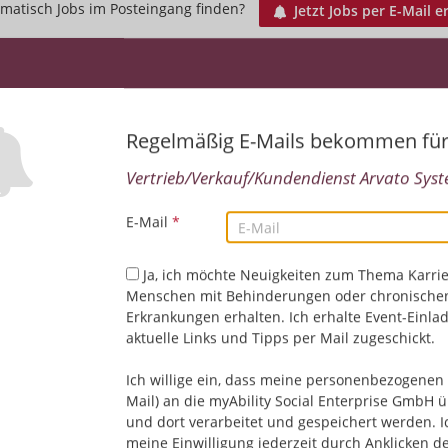
matisch Jobs im Posteingang finden?
Jetzt Jobs per E-Mail e
Regelmäßig E-Mails bekommen fü
Vertrieb/Verkauf/Kundendienst Arvato Syste
E-Mail
*
Leider keine Jobs gefu
Ja, ich möchte Neuigkeiten zum Thema Karrie
Menschen mit Behinderungen oder chronische
Erkrankungen erhalten. Ich erhalte Event-Einla
Neue Suche starten
aktuelle Links und Tipps per Mail zugeschickt.
Ich willige ein, dass meine personenbezogenen 
Mail) an die myAbility Social Enterprise GmbH ü
und dort verarbeitet und gespeichert werden. I
meine Einwilligung jederzeit durch Anklicken d