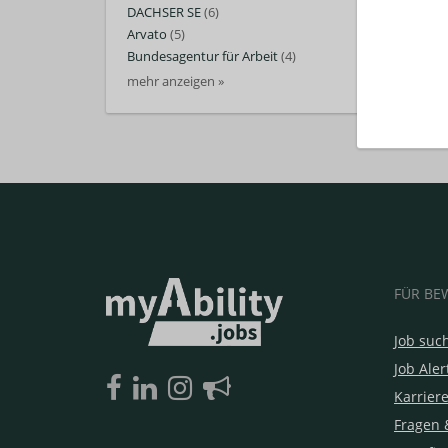
DACHSER SE
(6)
Arvato
(5)
Bundesagentur für Arbeit
(4)
mehr anzeigen »
FÜR BE
Job suc
Job Aler
Karrier
Fragen 