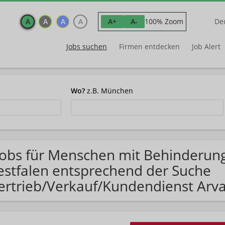
A
A
A
A
100% Zoom
A+
A-
De
Jobs suchen
Firmen entdecken
Job Alert
Wo?
z.B. München
Jobs für Menschen mit Behinderun
stfalen entsprechend der Suche
ertrieb/Verkauf/Kundendienst Arv