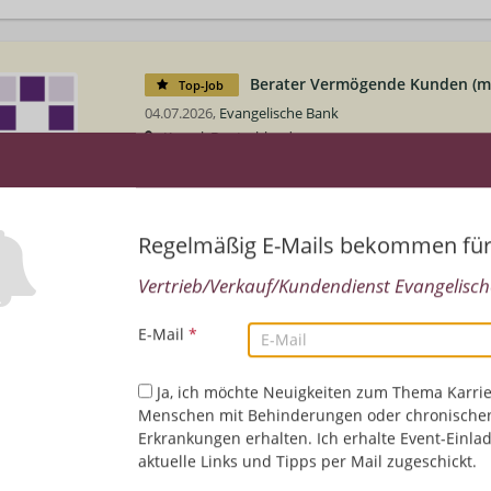
Berater Vermögende Kunden (m
Top-Job
04.07.2026,
Evangelische Bank
Kassel, Deutschland
Finanz-/Bankwesen/Versicherungen | Vertrieb/Verk
Regelmäßig E-Mails bekommen fü
Initiativbewerbung EB-Kundenservice GmbH
01.05.2026,
Evangelische Bank
Vertrieb/Verkauf/Kundendienst Evangelische
Kassel, Deutschland
Finanz-/Bankwesen/Versicherungen | Vertrieb/Verk
E-Mail
*
Ja, ich möchte Neuigkeiten zum Thema Karrie
Abteilungsleiter Privatkunden u
Top-Job
Menschen mit Behinderungen oder chronische
(m/w/d)
Erkrankungen erhalten. Ich erhalte Event-Einla
24.04.2026,
Evangelische Bank
aktuelle Links und Tipps per Mail zugeschickt.
Kassel, Deutschland