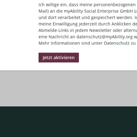
Ich willige ein, dass meine personenbezogenen 
Finanz-/Bankwesen/Versicherungen | Vertrieb/Verk
Mail) an die myAbility Social Enterprise GmbH ü
und dort verarbeitet und gespeichert werden. I
meine Einwilligung jederzeit durch Anklicken d
Abmelde-Links in jedem Newsletter oder altern
matisch Jobs im Posteingang finden?
Jetzt Jobs per E-Mail e
eine Nachricht an datenschutz@myAbility.org w
Mehr Informationen sind unter
Datenschutz
zu 