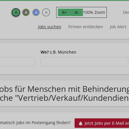
A
A
A
A
100% Zoom
A+
A-
De
Jobs suchen
Firmen entdecken
Job Alert
Wo?
z.B. München
Jobs für Menschen mit Behinderun
che "Vertrieb/Verkauf/Kundendien
matisch Jobs im Posteingang finden?
Jetzt Jobs per E-Mail e