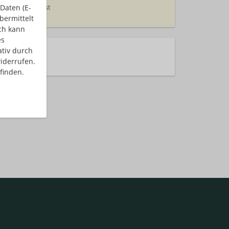
Daten (E-
auf/Kundendienst
bermittelt
ch kann
es
ativ durch
rhalten!
iderrufen.
finden.