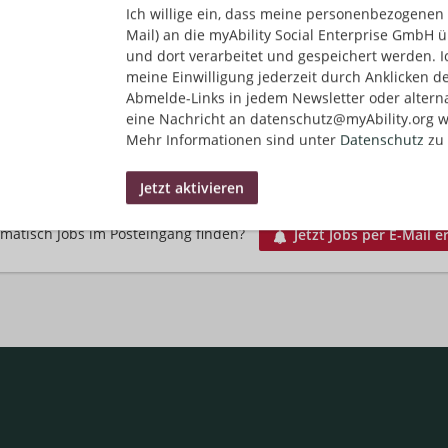
Ich willige ein, dass meine personenbezogenen 
Mail) an die myAbility Social Enterprise GmbH ü
und dort verarbeitet und gespeichert werden. I
Vorarbeiter Logistik (m/w/x)
meine Einwilligung jederzeit durch Anklicken d
10.07.2026,
Arvato
Abmelde-Links in jedem Newsletter oder altern
Hamm, Deutschland
eine Nachricht an datenschutz@myAbility.org w
Einkauf/Logistik
Mehr Informationen sind unter
Datenschutz
zu 
matisch Jobs im Posteingang finden?
Jetzt Jobs per E-Mail e