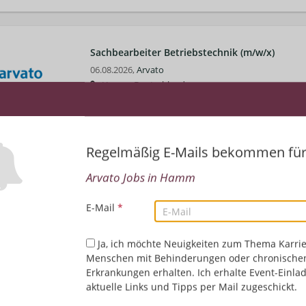
Sachbearbeiter Betriebstechnik (m/w/x)
06.08.2026,
Arvato
Hamm, Deutschland
Einkauf/Logistik
Regelmäßig E-Mails bekommen fü
Teamleiter Logistik (m/w/x)
06.08.2026,
Arvato
Arvato Jobs in Hamm
Hamm, Deutschland
Einkauf/Logistik
E-Mail
*
Ja, ich möchte Neuigkeiten zum Thema Karrie
Personalreferent (m/w/x) Logistik
Menschen mit Behinderungen oder chronische
05.08.2026,
Arvato
Erkrankungen erhalten. Ich erhalte Event-Einla
Hamm, Deutschland
aktuelle Links und Tipps per Mail zugeschickt.
HR/Personalwesen