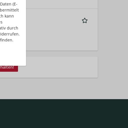
Daten (E-
bermittelt
ch kann
es
ativ durch
iderrufen.
finden.
rhalten!