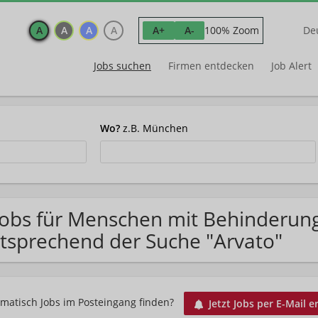
A
A
A
A
100% Zoom
A+
A-
De
Jobs suchen
Firmen entdecken
Job Alert
Wo?
z.B. München
Jobs für Menschen mit Behinderu
tsprechend der Suche "Arvato"
matisch Jobs im Posteingang finden?
Jetzt Jobs per E-Mail e