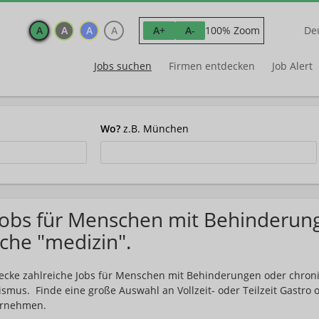
A
A
A
A
100% Zoom
A+
A-
De
Jobs suchen
Firmen entdecken
Job Alert
Wo?
z.B. München
Jobs für Menschen mit Behinderun
che "medizin".
ecke zahlreiche Jobs für Menschen mit Behinderungen oder chro
ismus. Finde eine große Auswahl an Vollzeit- oder Teilzeit Gastro
rnehmen.