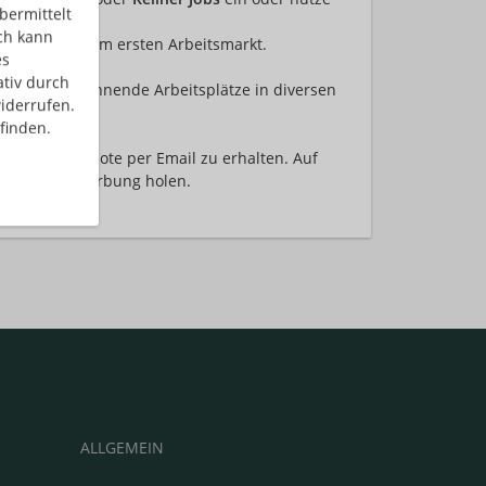
bermittelt
ch kann
eilzeit auf dem ersten Arbeitsmarkt.
es
nktion!
ativ durch
bieten dir spannende Arbeitsplätze in diversen
iderrufen.
finden.
tellenangebote per Email zu erhalten. Auf
ür deine Bewerbung holen.
 bewerben!
ALLGEMEIN