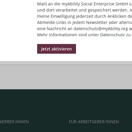
Mail) an die myAbility Social Enterprise GmbH ü
die diversen Filter.
und dort verarbeitet und gespeichert werden. I
Entdecke eine große Auswahl an Stellenangeboten in Vollzeit oder T
meine Einwilligung jederzeit durch Anklicken d
Filtere dafür einfach nach deiner Region und nutze die Umkreis-Fu
Abmelde-Links in jedem Newsletter oder altern
Du interessierst dich für Jobs in unterschiedlichen Branchen? Wir 
eine Nachricht an datenschutz@myAbility.org w
Berufsfeldern.
Mehr Informationen sind unter
Datenschutz
zu 
striere dich für unseren praktischen
Job-Alert
um regelmäßig neue S
erem
Karriereportal
kannst du dir praktische Tipps und Vorlagen f
:
Ein Schwerbehindertenausweis ist nicht erforderlich, um dich zu
WERBER:INNEN
FÜR ARBEITGEBER:INNEN