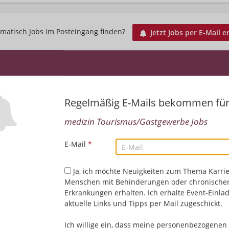
matisch Jobs im Posteingang finden?
Jetzt Jobs per E-Mail e
Kundenberater Reiseversicherung (m/w/d) – Q
06.08.2026,
Europ Assistance wird zu Redion
Regelmäßig E-Mails bekommen fü
München, Deutschland
Finanz-/Bankwesen/Versicherungen | Medizin/Gesu
medizin Tourismus/Gastgewerbe Jobs
Tourismus/Gastgewerbe | Deutsch
E-Mail
*
Ja, ich möchte Neuigkeiten zum Thema Karrie
ility.jobs ist die größte Jobbörse für Menschen mit Behinderunge
Menschen mit Behinderungen oder chronische
schland.
Erkrankungen erhalten. Ich erhalte Event-Einla
aktuelle Links und Tipps per Mail zugeschickt.
e deinen idealen Tourismus oder Gastro Job in nur wenigen Schrit
Ich willige ein, dass meine personenbezogenen 
Gib in die Suchmaske Begriffe wie z.B.:
Jobs Tourismus, Gastro Jobs