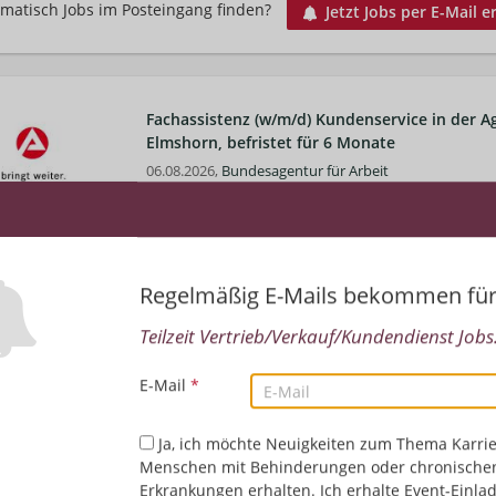
matisch Jobs im Posteingang finden?
Jetzt Jobs per E-Mail e
Fachassistenz (w/m/d) Kundenservice in der Ag
Elmshorn, befristet für 6 Monate
06.08.2026,
Bundesagentur für Arbeit
Elmshorn, Deutschland
Öffentlicher Dienst | Vertrieb/Verkauf/Kundendienst
Regelmäßig E-Mails bekommen fü
Fachkraft (w/m/d) Kundenservice im Jobcente
Arbeitsort Lübeck
Teilzeit Vertrieb/Verkauf/Kundendienst Jobs.
24.07.2026,
Bundesagentur für Arbeit
Lübeck, Deutschland
E-Mail
*
Öffentlicher Dienst | Vertrieb/Verkauf/Kundendienst
Ja, ich möchte Neuigkeiten zum Thema Karrie
Menschen mit Behinderungen oder chronische
Erkrankungen erhalten. Ich erhalte Event-Einla