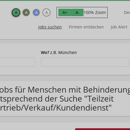
A
A
A
A
100% Zoom
A+
A-
De
Jobs suchen
Firmen entdecken
Job Alert
Wo?
z.B. München
Jobs für Menschen mit Behinderung
tsprechend der Suche "Teilzeit
rtrieb/Verkauf/Kundendienst"