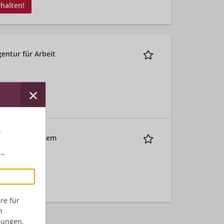
rhalten!
entur für Arbeit
r
r Lübeck mit dem
..
re für
n
dungen,