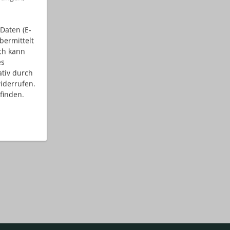
Daten (E-
bermittelt
ch kann
es
ativ durch
iderrufen.
finden.