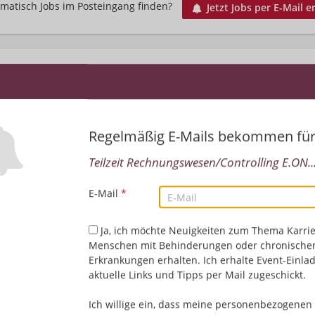
matisch Jobs im Posteingang finden?
Jetzt Jobs per E-Mail e
Regelmäßig E-Mails bekommen fü
Teilzeit Rechnungswesen/Controlling E.ON..
Leider keine Jobs gefu
E-Mail
*
Neue Suche starten
Ja, ich möchte Neuigkeiten zum Thema Karrie
Menschen mit Behinderungen oder chronische
Erkrankungen erhalten. Ich erhalte Event-Einla
aktuelle Links und Tipps per Mail zugeschickt.
Ich willige ein, dass meine personenbezogenen 