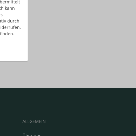
bermittelt
ch kann
es
ativ durch
iderrufen.
finden.
ALLGEMEIN
Über uns