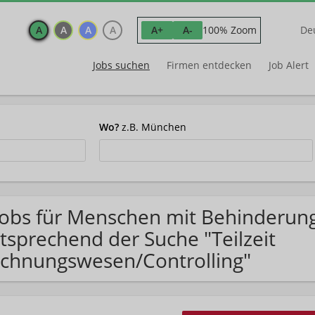
A
A
A
A
100% Zoom
A+
A-
De
Jobs suchen
Firmen entdecken
Job Alert
Wo?
z.B. München
Jobs für Menschen mit Behinderun
tsprechend der Suche "Teilzeit
chnungswesen/Controlling"