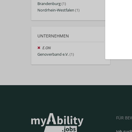
Brandenburg
(1)
Nordrhein-Westfalen
(1)
UNTERNEHMEN
E.ON
Genoverband e.V.
(1)
FÜR BE
Job suc