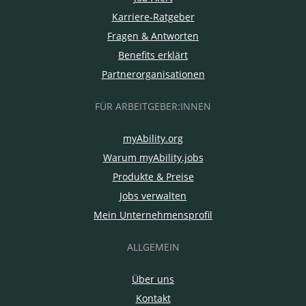
Karriere-Ratgeber
Fragen & Antworten
Benefits erklärt
Partnerorganisationen
FÜR ARBEITGEBER:INNEN
myAbility.org
Warum myAbility.jobs
Produkte & Preise
Jobs verwalten
Mein Unternehmensprofil
ALLGEMEIN
Über uns
Kontakt