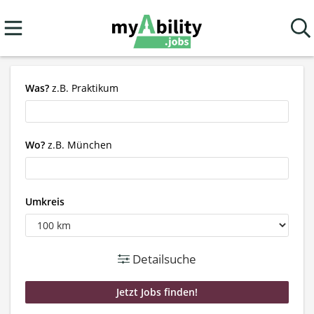
Was?
z.B. Praktikum
Wo?
z.B. München
Umkreis
Detailsuche