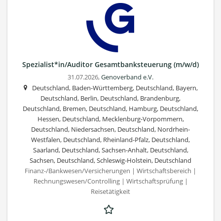
Spezialist*in/Auditor Gesamtbanksteuerung (m/w/d)
31.07.2026,
Genoverband e.V.
Deutschland, Baden-Württemberg, Deutschland, Bayern,
Deutschland, Berlin, Deutschland, Brandenburg,
Deutschland, Bremen, Deutschland, Hamburg, Deutschland,
Hessen, Deutschland, Mecklenburg-Vorpommern,
Deutschland, Niedersachsen, Deutschland, Nordrhein-
Westfalen, Deutschland, Rheinland-Pfalz, Deutschland,
Saarland, Deutschland, Sachsen-Anhalt, Deutschland,
Sachsen, Deutschland, Schleswig-Holstein, Deutschland
Finanz-/Bankwesen/Versicherungen | Wirtschaftsbereich |
Rechnungswesen/Controlling | Wirtschaftsprüfung |
Reisetätigkeit