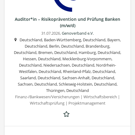
Auditor*in – Risikoprävention und Prüfung Banken
(m/w/d)
31.07.2026,
Genoverband e.V.
Deutschland, Baden-Württemberg, Deutschland, Bayern,
Deutschland, Berlin, Deutschland, Brandenburg,
Deutschland, Bremen, Deutschland, Hamburg, Deutschland,
Hessen, Deutschland, Mecklenburg-Vorpommern,
Deutschland, Niedersachsen, Deutschland, Nordrhein-
Westfalen, Deutschland, Rheinland-Pfalz, Deutschland,
Saarland, Deutschland, Sachsen-Anhalt, Deutschland,
Sachsen, Deutschland, Schleswig-Holstein, Deutschland,
Thüringen, Deutschland
Finanz-/Bankwesen/Versicherungen | Wirtschaftsbereich |
Wirtschaftsprüfung | Projektmanagement