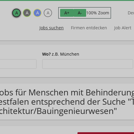
A
A
A
A
100% Zoom
A+
A-
De
Jobs suchen
Firmen entdecken
Job Alert
Wo?
z.B. München
Jobs für Menschen mit Behinderun
stfalen entsprechend der Suche "T
chitektur/Bauingenieurwesen"