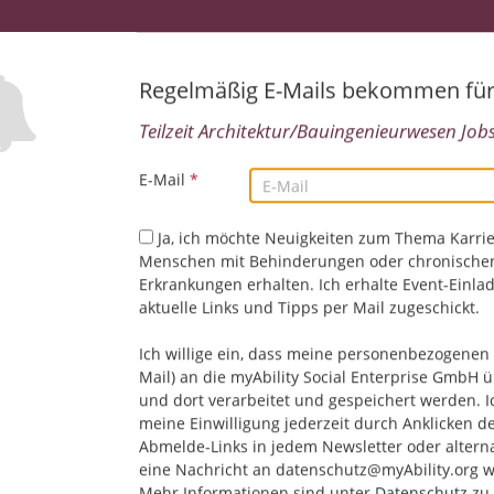
03.08.2026,
Deutsche Forschungsgemeinschaft e.V.
Bonn, Deutschland
Technik/Ingenieurwesen | Wissenschaft/Forschung |
Regelmäßig E-Mails bekommen fü
Architektur/Bauingenieurwesen | Deutsch | Englisch
Teilzeit Architektur/Bauingenieurwesen Jobs.
E-Mail
*
Sachbereichsleitung "Schule - Bestandsmana
03.08.2026,
Landschaftsverband Westfalen-Lippe
Münster, Deutschland
Ja, ich möchte Neuigkeiten zum Thema Karrie
Architektur/Bauingenieurwesen | Management/Koord
Menschen mit Behinderungen oder chronische
Mitarbeiterführung | Projektmanagement
Erkrankungen erhalten. Ich erhalte Event-Einla
aktuelle Links und Tipps per Mail zugeschickt.
Ich willige ein, dass meine personenbezogenen 
Studentische Hilfskraft - Gebäudedokumentat
Mail) an die myAbility Social Enterprise GmbH ü
03.08.2026,
Landschaftsverband Westfalen-Lippe
und dort verarbeitet und gespeichert werden. I
Münster, Deutschland
meine Einwilligung jederzeit durch Anklicken d
Architektur/Bauingenieurwesen | Technik/Ingenieur
Abmelde-Links in jedem Newsletter oder altern
eine Nachricht an datenschutz@myAbility.org w
Mehr Informationen sind unter
Datenschutz
zu 