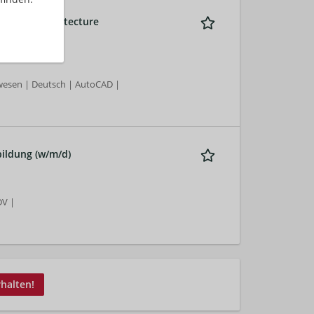
 Healing Architecture
wesen | Deutsch | AutoCAD |
ildung (w/m/d)
DV |
rhalten!