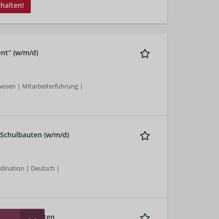
rhalten!
nt“ (w/m/d)
esen | Mitarbeiterführung |
g Schulbauten (w/m/d)
ination | Deutsch |
urwissenschaften