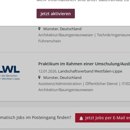
Architekt:in / Bauingenieur:in - Projektleitung
(w/m/d)
06.07.2026,
Landschaftsverband Westfalen-Lippe
Münster, Deutschland
Architektur/Bauingenieurwesen | Technik/Ingenieur
Führerschein
Praktikum im Rahmen einer Umschulung/Ausb
12.01.2026,
Landschaftsverband Westfalen-Lippe
Münster, Deutschland
Assistenz/Administration | Öffentlicher Dienst | IT/E
Architektur/Bauingenieurwesen
matisch Jobs im Posteingang finden?
Jetzt Jobs per E-Mail e