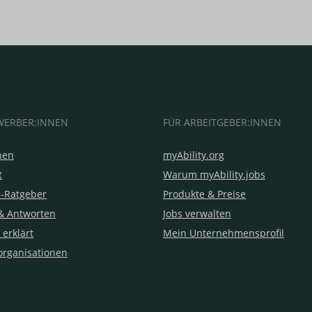
WERBER:INNEN
FÜR ARBEITGEBER:INNEN
hen
myAbility.org
t
Warum myAbility.jobs
e-Ratgeber
Produkte & Preise
& Antworten
Jobs verwalten
 erklärt
Mein Unternehmensprofil
organisationen