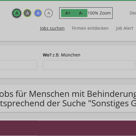
A
A
A
A
100% Zoom
A+
A-
De
Jobs suchen
Firmen entdecken
Job Alert
Wo?
z.B. München
Jobs für Menschen mit Behinderun
tsprechend der Suche "Sonstiges 
matisch Jobs im Posteingang finden?
Jetzt Jobs per E-Mail e