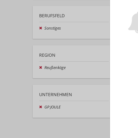
BERUFSFELD
Sonstiges
REGION
Reußenköge
UNTERNEHMEN
GP JOULE