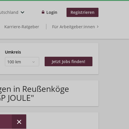
utschland
Login
Registrieren
Karriere-Ratgeber
Für Arbeitgeber:innen
Umkreis
100 km
gen in Reußenköge
GP JOULE"
rhalten!