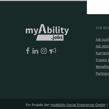
FÜR BE
Job suc
Job Aler
Karrier
Fragen 
Benefits
Partner
Ein Projekt der
myAbility Social Enterprise GmbH