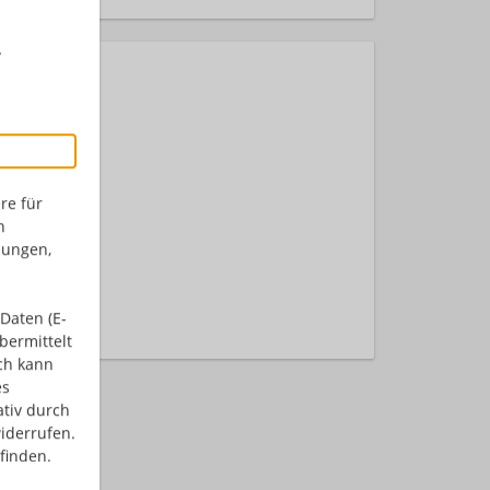
r
re für
n
dungen,
nden.
Daten (E-
bermittelt
ch kann
es
ativ durch
iderrufen.
finden.