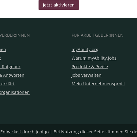
WERBER:INNEN
FÜR ARBEITGEBER:INNEN
hen
myAbility.org
t
Warum myAbility.jobs
e-Ratgeber
Produkte & Preise
& Antworten
Jobs verwalten
 erklärt
Mein Unternehmensprofil
organisationen
|
Entwickelt durch jobiqo
| Bei Nutzung dieser Seite stimmen Sie d