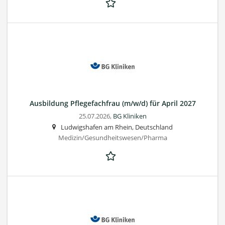
Ausbildung Pflegefachfrau (m/w/d) für April 2027
25.07.2026,
BG Kliniken
Ludwigshafen am Rhein, Deutschland
Medizin/Gesundheitswesen/Pharma