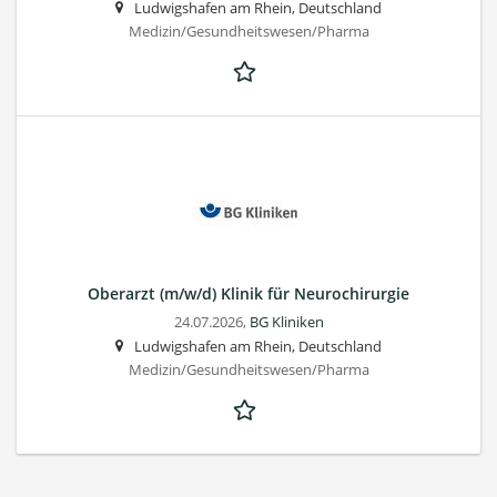
Ludwigshafen am Rhein, Deutschland
Medizin/Gesundheitswesen/Pharma
Oberarzt (m/w/d) Klinik für Neurochirurgie
24.07.2026,
BG Kliniken
Ludwigshafen am Rhein, Deutschland
Medizin/Gesundheitswesen/Pharma