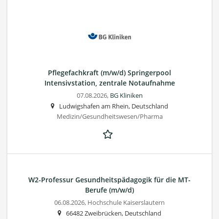
Pflegefachkraft (m/w/d) Springerpool
Intensivstation, zentrale Notaufnahme
07.08.2026,
BG Kliniken
Ludwigshafen am Rhein, Deutschland
Medizin/Gesundheitswesen/Pharma
W2-Professur Gesundheitspädagogik für die MT-
Berufe (m/w/d)
06.08.2026,
Hochschule Kaiserslautern
66482 Zweibrücken, Deutschland