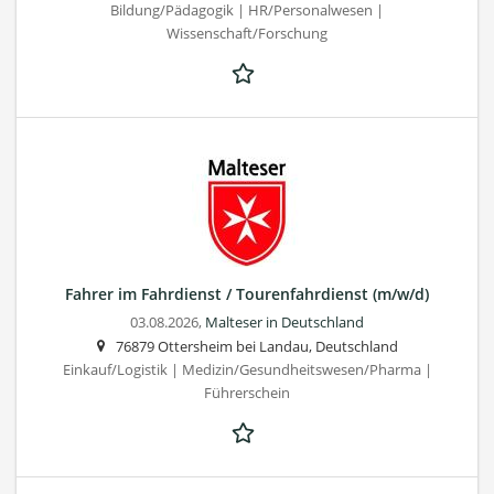
Bildung/Pädagogik | HR/Personalwesen |
Wissenschaft/Forschung
Fahrer im Fahrdienst / Tourenfahrdienst (m/w/d)
03.08.2026,
Malteser in Deutschland
76879 Ottersheim bei Landau, Deutschland
Einkauf/Logistik | Medizin/Gesundheitswesen/Pharma |
Führerschein