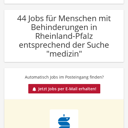
44 Jobs für Menschen mit
Behinderungen in
Rheinland-Pfalz
entsprechend der Suche
"medizin"
Automatisch Jobs im Posteingang finden?
Jetzt Jobs per E-Mail erhalten!