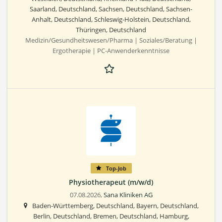
Saarland, Deutschland, Sachsen, Deutschland, Sachsen-
Anhalt, Deutschland, Schleswig-Holstein, Deutschland,
Thüringen, Deutschland
Medizin/Gesundheitswesen/Pharma | Soziales/Beratung |
Ergotherapie | PC-Anwenderkenntnisse
Top-Job
Physiotherapeut (m/w/d)
07.08.2026,
Sana Kliniken AG
Baden-Württemberg, Deutschland, Bayern, Deutschland,
Berlin, Deutschland, Bremen, Deutschland, Hamburg,