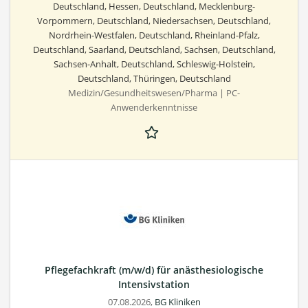
Deutschland, Hessen, Deutschland, Mecklenburg-
Vorpommern, Deutschland, Niedersachsen, Deutschland,
Nordrhein-Westfalen, Deutschland, Rheinland-Pfalz,
Deutschland, Saarland, Deutschland, Sachsen, Deutschland,
Sachsen-Anhalt, Deutschland, Schleswig-Holstein,
Deutschland, Thüringen, Deutschland
Medizin/Gesundheitswesen/Pharma | PC-
Anwenderkenntnisse
Pflegefachkraft (m/w/d) für anästhesiologische
Intensivstation
07.08.2026,
BG Kliniken