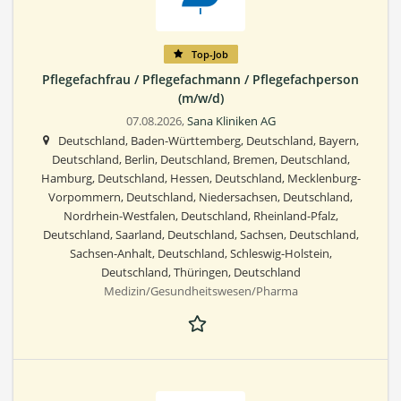
Top-Job
Pflegefachfrau / Pflegefachmann / Pflegefachperson
(m/w/d)
07.08.2026,
Sana Kliniken AG
Deutschland, Baden-Württemberg, Deutschland, Bayern,
Deutschland, Berlin, Deutschland, Bremen, Deutschland,
Hamburg, Deutschland, Hessen, Deutschland, Mecklenburg-
Vorpommern, Deutschland, Niedersachsen, Deutschland,
Nordrhein-Westfalen, Deutschland, Rheinland-Pfalz,
Deutschland, Saarland, Deutschland, Sachsen, Deutschland,
Sachsen-Anhalt, Deutschland, Schleswig-Holstein,
Deutschland, Thüringen, Deutschland
Medizin/Gesundheitswesen/Pharma