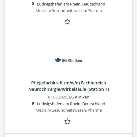
Ludwigshafen am Rhein, Deutschland
Medizin/Gesundheitswesen/Pharma
Pflegefachkraft (m/w/d) Fachbereich
Neurochirurgie/Wirbelsäule (Station 4)
07.08.2026,
BG Kliniken
Ludwigshafen am Rhein, Deutschland
Medizin/Gesundheitswesen/Pharma