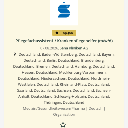
Top-Job
Pflegefachassistent / Krankenpflegehelfer (m/w/d)
07.08.2026,
Sana Kliniken AG
Deutschland, Baden-Württemberg, Deutschland, Bayern,
Deutschland, Berlin, Deutschland, Brandenburg,
Deutschland, Bremen, Deutschland, Hamburg, Deutschland,
Hessen, Deutschland, Mecklenburg-Vorpommern,
Deutschland, Niedersachsen, Deutschland, Nordrhein-
Westfalen, Deutschland, Rheinland-Pfalz, Deutschland,
Saarland, Deutschland, Sachsen, Deutschland, Sachsen-
Anhalt, Deutschland, Schleswig-Holstein, Deutschland,
Thüringen, Deutschland
Medizin/Gesundheitswesen/Pharma | Deutsch |
Organisation