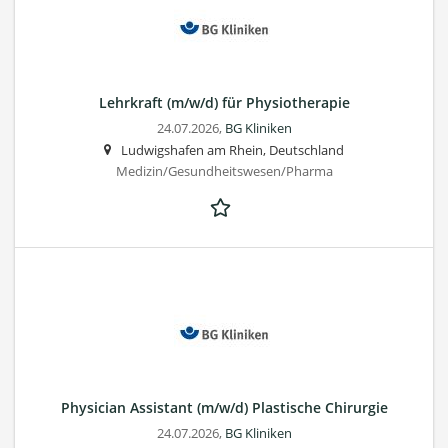
Lehrkraft (m/w/d) für Physiotherapie
24.07.2026,
BG Kliniken
Ludwigshafen am Rhein, Deutschland
Medizin/Gesundheitswesen/Pharma
Physician Assistant (m/w/d) Plastische Chirurgie
24.07.2026,
BG Kliniken