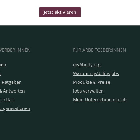
WERBER:INNEN
FÜR ARBEITGEBER:INNEN
hen
myAbility.org
t
Warum myAbility.jobs
e-Ratgeber
Produkte & Preise
& Antworten
Jobs verwalten
 erklärt
Mein Unternehmensprofil
organisationen