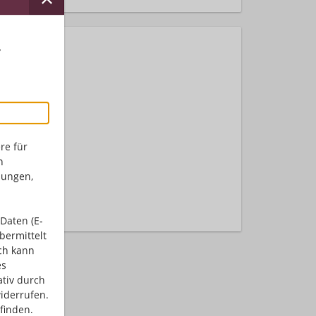
r
re für
n
nden.
dungen,
Daten (E-
bermittelt
ch kann
es
ativ durch
iderrufen.
finden.