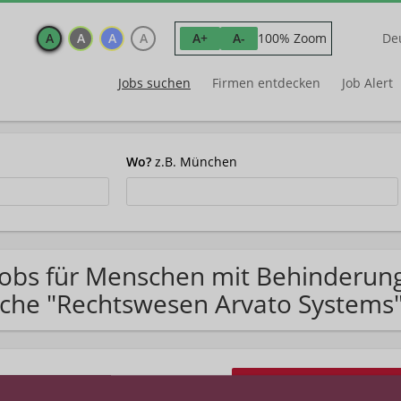
A
A
A
A
100% Zoom
A+
A-
De
Jobs suchen
Firmen entdecken
Job Alert
Wo?
z.B. München
Jobs für Menschen mit Behinderun
che "Rechtswesen Arvato Systems
matisch Jobs im Posteingang finden?
Jetzt Jobs per E-Mail e