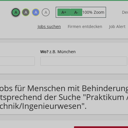
A
A
A
A
100% Zoom
A+
A-
De
Jobs suchen
Firmen entdecken
Job Alert
Wo?
z.B. München
Jobs für Menschen mit Behinderun
tsprechend der Suche "Praktikum 
chnik/Ingenieurwesen".