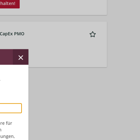
rhalten!
l CapEx PMO
r
re für
n
dungen,