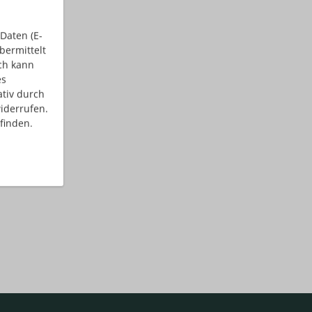
Daten (E-
bermittelt
ch kann
es
ativ durch
iderrufen.
finden.