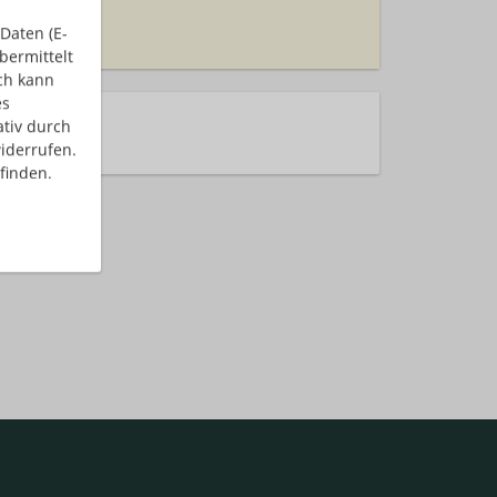
Daten (E-
bermittelt
ch kann
es
ativ durch
rhalten!
iderrufen.
finden.