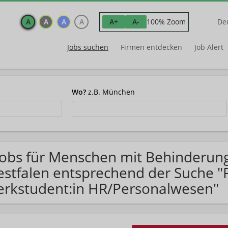
A
A
A
A
100% Zoom
A+
A-
De
Jobs suchen
Firmen entdecken
Job Alert
Wo?
z.B. München
Jobs für Menschen mit Behinderun
stfalen entsprechend der Suche "
rkstudent:in HR/Personalwesen"