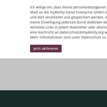
Essen, Deutschland
HR/Personalwesen
Ich willige ein, dass meine personenbezogenen 
Mail) an die myAbility Social Enterprise GmbH ü
und dort verarbeitet und gespeichert werden. I
meine Einwilligung jederzeit durch Anklicken d
Abmelde-Links in jedem Newsletter oder altern
matisch Jobs im Posteingang finden?
Jetzt Jobs per E-Mail e
eine Nachricht an datenschutz@myAbility.org w
Mehr Informationen sind unter
Datenschutz
zu 