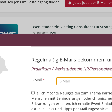
matisch Jobs im Posteingang finden?
Jetzt Jobs per E-Mail e
Werkstudent:in Visiting Consultant HR Strat
05.08.2026,
RWE
Essen, Deutschland
HR/Personalwesen | Management/Koordination | Ass
Regelmäßig E-Mails bekommen fü
Working Student Visiting Consultant HR Strat
Praktikum / Werkstudent:in HR/Personalwes
05.08.2026,
RWE
Essen, Deutschland
E-Mail
*
HR/Personalwesen | Management/Koordination
Ja, ich möchte Neuigkeiten zum Thema Karrie
Menschen mit Behinderungen oder chronische
Praktikant (d/w/m) Learning & 
Top-Job
Erkrankungen erhalten. Ich erhalte Event-Einla
04.08.2026,
RWE
aktuelle Links und Tipps per Mail zugeschickt.