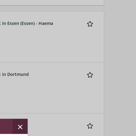
t in Essen (Essen) - Haema
it in Dortmund
ma GmbH