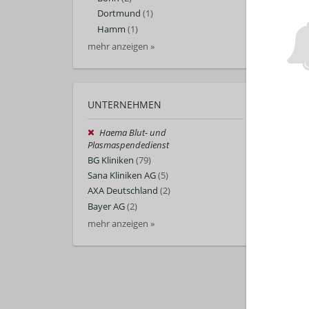
Dortmund
(1)
Hamm
(1)
mehr anzeigen »
UNTERNEHMEN
Haema Blut- und
Plasmaspendedienst
BG Kliniken
(79)
Sana Kliniken AG
(5)
AXA Deutschland
(2)
Bayer AG
(2)
mehr anzeigen »