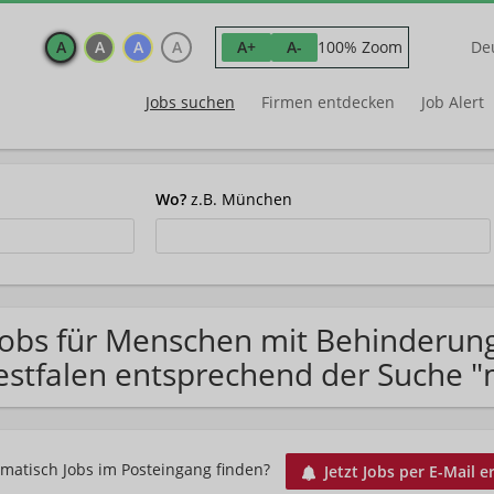
A
A
A
A
100% Zoom
A+
A-
De
Jobs suchen
Firmen entdecken
Job Alert
Wo?
z.B. München
Jobs für Menschen mit Behinderun
stfalen entsprechend der Suche "
matisch Jobs im Posteingang finden?
Jetzt Jobs per E-Mail e