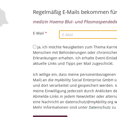
Essen, Deutschland
Medizin/Gesundheitswesen/Pharma
Regelmäßig E-Mails bekommen fü
medizin Haema Blut- und Plasmaspendedien
Medizinische Fachkraft (m/w/d) in Hamm in V
E-Mail
*
GmbH
03.08.2026,
Haema Blut- und Plasmaspendedienst
Ja, ich möchte Neuigkeiten zum Thema Karrie
Hamm, Deutschland
Menschen mit Behinderungen oder chronische
Medizin/Gesundheitswesen/Pharma
Erkrankungen erhalten. Ich erhalte Event-Einla
aktuelle Links und Tipps per Mail zugeschickt.
Medizinische Fachangestellte (m/w/d) in Bon
Ich willige ein, dass meine personenbezogenen 
Mail) an die myAbility Social Enterprise GmbH ü
23.07.2026,
Haema Blut- und Plasmaspendedienst
und dort verarbeitet und gespeichert werden. I
Bonn, Deutschland
meine Einwilligung jederzeit durch Anklicken d
Medizin/Gesundheitswesen/Pharma
Abmelde-Links in jedem Newsletter oder altern
eine Nachricht an datenschutz@myAbility.org w
Mehr Informationen sind unter
Datenschutz
zu 
Assistenzarzt (m/w/d) in Bonn in
Top-Job