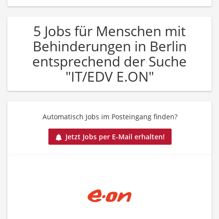
5 Jobs für Menschen mit
Behinderungen in Berlin
entsprechend der Suche
"IT/EDV E.ON"
Automatisch Jobs im Posteingang finden?
Jetzt Jobs per E-Mail erhalten!