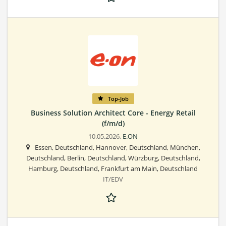
Top-Job
Business Solution Architect Core - Energy Retail
(f/m/d)
10.05.2026,
E.ON
Essen, Deutschland, Hannover, Deutschland, München,
Deutschland, Berlin, Deutschland, Würzburg, Deutschland,
Hamburg, Deutschland, Frankfurt am Main, Deutschland
IT/EDV