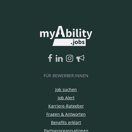
FÜR BEWERBER:INNEN
Job suchen
Job Alert
Karriere-Ratgeber
Fragen & Antworten
Benefits erklärt
Partnerorganisationen