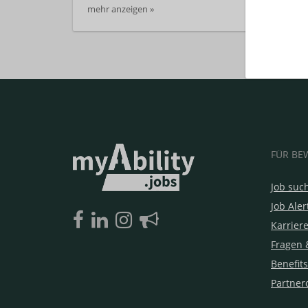
mehr anzeigen »
FÜR BE
Job suc
Job Aler
Karrier
Fragen 
Benefits
Partner