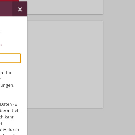
rhalten!
r
.
re für
n
nden.
dungen,
Daten (E-
bermittelt
ch kann
es
ativ durch