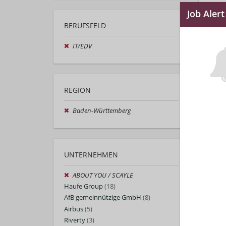
Auto
BERUFSFELD
IT/EDV
REGION
Baden-Württemberg
UNTERNEHMEN
ABOUT YOU / SCAYLE
Haufe Group
(18)
AfB gemeinnützige GmbH
(8)
Airbus
(5)
Riverty
(3)