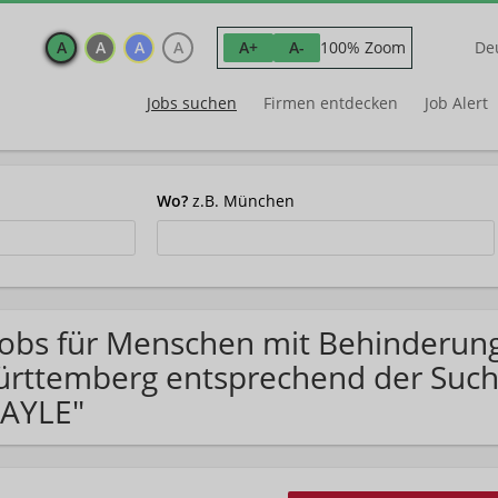
A
A
A
A
100% Zoom
A+
A-
De
Jobs suchen
Firmen entdecken
Job Alert
Wo?
z.B. München
Jobs für Menschen mit Behinderun
rttemberg entsprechend der Such
AYLE"