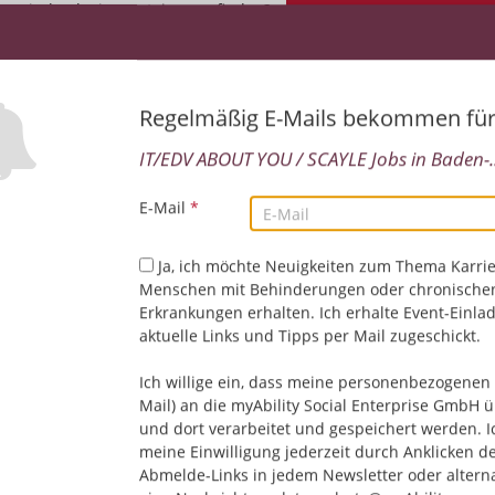
matisch Jobs im Posteingang finden?
Jetzt Jobs per E-Mail e
Regelmäßig E-Mails bekommen fü
IT/EDV ABOUT YOU / SCAYLE Jobs in Baden-..
E-Mail
*
Ja, ich möchte Neuigkeiten zum Thema Karrie
Menschen mit Behinderungen oder chronische
Leider keine Jobs gefu
Erkrankungen erhalten. Ich erhalte Event-Einla
aktuelle Links und Tipps per Mail zugeschickt.
Neue Suche starten
Ich willige ein, dass meine personenbezogenen 
Mail) an die myAbility Social Enterprise GmbH ü
und dort verarbeitet und gespeichert werden. I
meine Einwilligung jederzeit durch Anklicken d
Abmelde-Links in jedem Newsletter oder altern