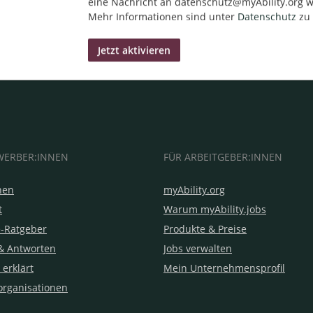
eine Nachricht an datenschutz@myAbility.org w
Mehr Informationen sind unter
Datenschutz
zu 
WERBER:INNEN
FÜR ARBEITGEBER:INNEN
hen
myAbility.org
t
Warum myAbility.jobs
e-Ratgeber
Produkte & Preise
& Antworten
Jobs verwalten
 erklärt
Mein Unternehmensprofil
organisationen