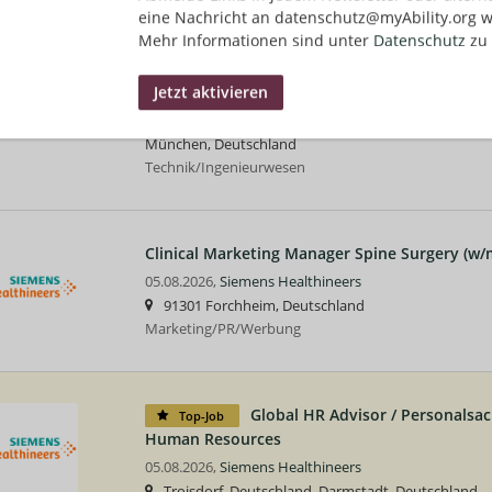
eine Nachricht an datenschutz@myAbility.org w
Mehr Informationen sind unter
Datenschutz
zu 
Inbetriebnehmer (m/w/d) für Magnetresonan
05.08.2026,
Siemens Healthineers
Berlin, Deutschland, Düsseldorf, Deutschland, Ha
München, Deutschland
Technik/Ingenieurwesen
Clinical Marketing Manager Spine Surgery (w/
05.08.2026,
Siemens Healthineers
91301 Forchheim, Deutschland
Marketing/PR/Werbung
Global HR Advisor / Personalsac
Top-Job
Human Resources
05.08.2026,
Siemens Healthineers
Troisdorf, Deutschland, Darmstadt, Deutschland