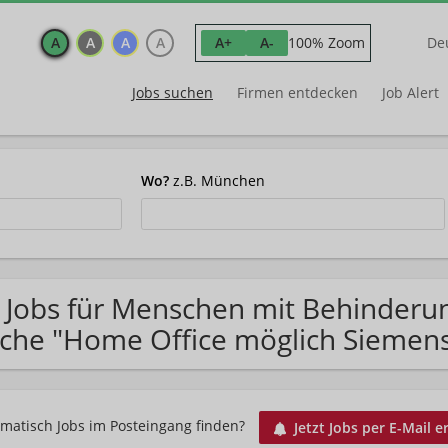
A
A
A
A
100% Zoom
A+
A-
De
Jobs suchen
Firmen entdecken
Job Alert
Wo?
z.B. München
 Jobs für Menschen mit Behinderu
che "Home Office möglich Siemens
matisch Jobs im Posteingang finden?
Jetzt Jobs per E-Mail e