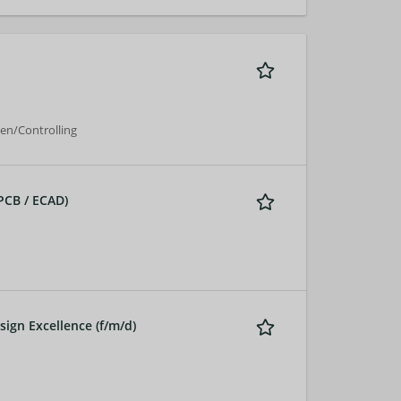
n/Controlling
PCB / ECAD)
sign Excellence (f/m/d)