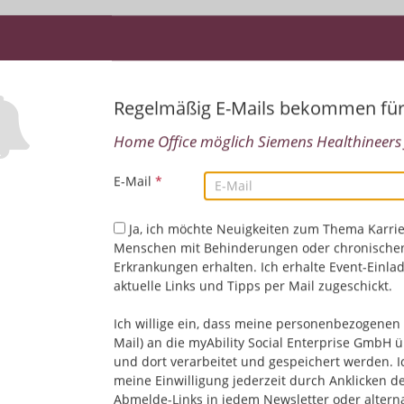
Global HR Business Partner (w/m/d)
05.08.2026,
Siemens Healthineers
Regelmäßig E-Mails bekommen fü
91301 Forchheim, Deutschland
HR/Personalwesen
Home Office möglich Siemens Healthineers
E-Mail
*
Senior User Researcher (w/m/d)
05.08.2026,
Siemens Healthineers
Ja, ich möchte Neuigkeiten zum Thema Karrie
91301 Forchheim, Deutschland
Menschen mit Behinderungen oder chronische
Design/Grafik
Erkrankungen erhalten. Ich erhalte Event-Einla
aktuelle Links und Tipps per Mail zugeschickt.
Ich willige ein, dass meine personenbezogenen 
Demand Manager (w/m/d)
Mail) an die myAbility Social Enterprise GmbH ü
05.08.2026,
Siemens Healthineers
und dort verarbeitet und gespeichert werden. I
Erlangen, Deutschland
meine Einwilligung jederzeit durch Anklicken d
IT/EDV | Technik/Ingenieurwesen
Abmelde-Links in jedem Newsletter oder altern