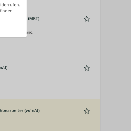
iderrufen.
finden.
ztomographen (MRT)
mburg, Deutschland,
m/d)
hbearbeiter (w/m/d)