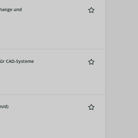
Change und
 für CAD‑Systeme
m/d)