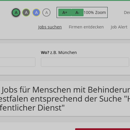
A
A
A
A
100% Zoom
A+
A-
De
Jobs suchen
Firmen entdecken
Job Alert
Wo?
z.B. München
 Jobs für Menschen mit Behinderu
stfalen entsprechend der Suche "
fentlicher Dienst"