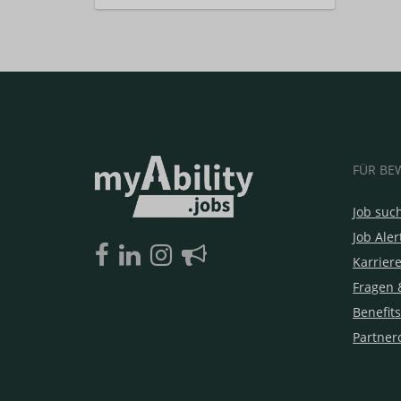
FÜR BE
Job suc
Job Aler
Karrier
Fragen 
Benefits
Partner