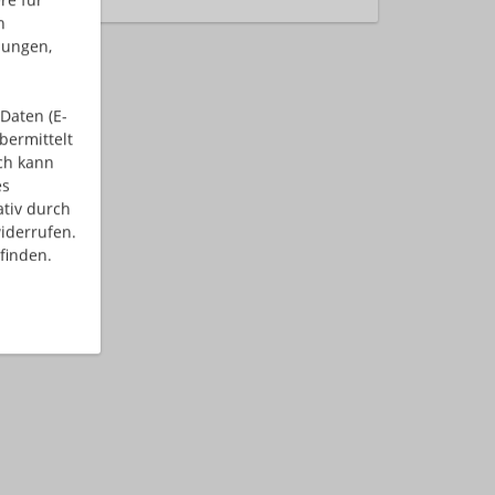
n
dungen,
Daten (E-
bermittelt
ch kann
es
ativ durch
iderrufen.
finden.