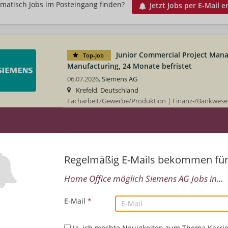
matisch Jobs im Posteingang finden?
Jetzt Jobs per E-Mail e
Junior Commercial Project Mana
Top-Job
Manufacturing, 24 Monate befristet
06.07.2026,
Siemens AG
Krefeld, Deutschland
Facharbeit/Gewerbe/Produktion | Finanz-/Bankwese
Rechnungswesen/Controlling | Vertrieb/Verkauf/Ku
Planprüfer / Prüfsachverständiger (w/m/d) Lei
Regelmäßig E-Mails bekommen fü
(LST)
28.01.2026,
Siemens AG
Home Office möglich Siemens AG Jobs in...
Berlin, Deutschland, Braunschweig, Deutschland, 
Frankfurt am Main, Deutschland, Hamburg, Deutschl
E-Mail
*
Deutschland, Köln, Deutschland
Technik/Ingenieurwesen
Ja, ich möchte Neuigkeiten zum Thema Karrie