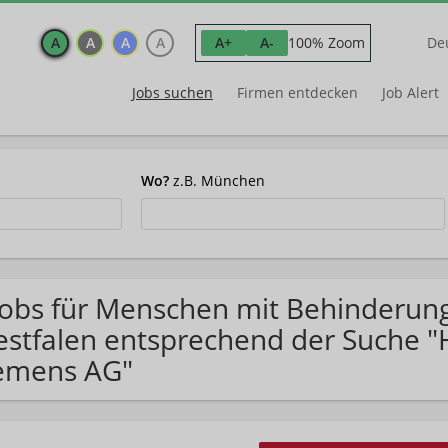
A
A
A
A
100% Zoom
A+
A-
De
Jobs suchen
Firmen entdecken
Job Alert
Wo?
z.B. München
Jobs für Menschen mit Behinderun
stfalen entsprechend der Suche "
emens AG"