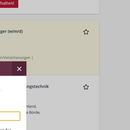
rhalten!
ger (w/m/d)
n/Versicherungen |
ndendienst
t- und Sicherungstechnik
r
Dresden, Deutschland,
and, 39167 Hohe Börde,
re für