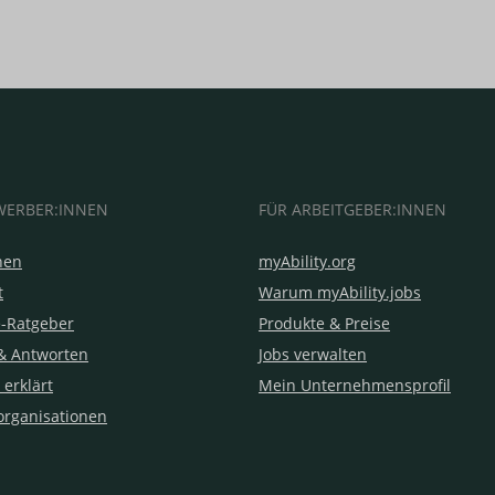
WERBER:INNEN
FÜR ARBEITGEBER:INNEN
hen
myAbility.org
t
Warum myAbility.jobs
e-Ratgeber
Produkte & Preise
& Antworten
Jobs verwalten
 erklärt
Mein Unternehmensprofil
organisationen