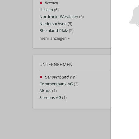
Bremen
Hessen
(6)
Nordrhein-Westfalen
(6)
Niedersachsen
(5)
Rheinland-Pfalz
(5)
mehr anzeigen »
UNTERNEHMEN
Genoverband e.V.
Commerzbank AG
(3)
Airbus
(1)
Siemens AG
(1)