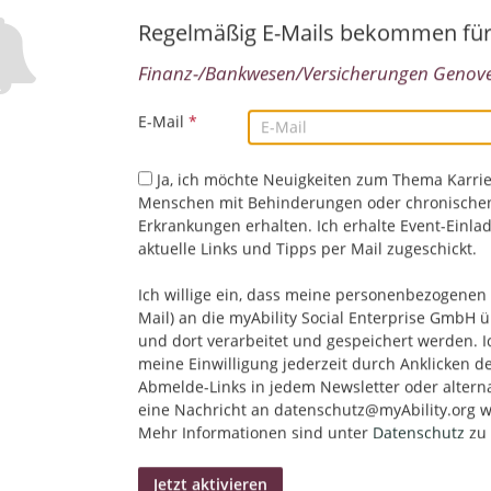
Deutschland, Brandenburg, Deutschland, Bremen, D
Deutschland, Hessen, Deutschland, Mecklenburg-Vo
Regelmäßig E-Mails bekommen fü
Niedersachsen, Deutschland, Nordrhein-Westfalen, De
Finanz-/Bankwesen/Versicherungen Genove
Deutschland, Saarland, Deutschland, Sachsen-Anhalt
IT/EDV | Unternehmensberatung | Wirtschaftsbereic
Finanz-/Bankwesen/Versicherungen | Wirtschaftsprü
E-Mail
*
Ja, ich möchte Neuigkeiten zum Thema Karrie
Spezialist*in/Auditor Gesamtbanksteuerung (
Menschen mit Behinderungen oder chronische
Erkrankungen erhalten. Ich erhalte Event-Einla
07.08.2026,
Genoverband e.V.
aktuelle Links und Tipps per Mail zugeschickt.
Deutschland, Baden-Württemberg, Deutschland, Ba
Deutschland, Brandenburg, Deutschland, Bremen, D
Ich willige ein, dass meine personenbezogenen 
Deutschland, Hessen, Deutschland, Mecklenburg-Vo
Mail) an die myAbility Social Enterprise GmbH ü
Niedersachsen, Deutschland, Nordrhein-Westfalen, De
und dort verarbeitet und gespeichert werden. I
Deutschland, Saarland, Deutschland, Sachsen-Anhalt,
meine Einwilligung jederzeit durch Anklicken d
Deutschland, Schleswig-Holstein, Deutschland
Abmelde-Links in jedem Newsletter oder altern
Finanz-/Bankwesen/Versicherungen | Wirtschaftsbere
eine Nachricht an datenschutz@myAbility.org w
Rechnungswesen/Controlling | Wirtschaftsprüfung | R
Mehr Informationen sind unter
Datenschutz
zu 