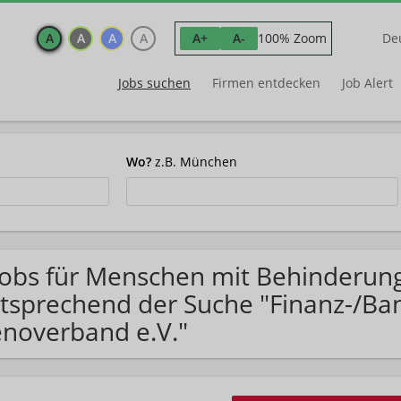
A
A
A
A
100% Zoom
A+
A-
De
Jobs suchen
Firmen entdecken
Job Alert
Wo?
z.B. München
Jobs für Menschen mit Behinderun
tsprechend der Suche "Finanz-/B
noverband e.V."