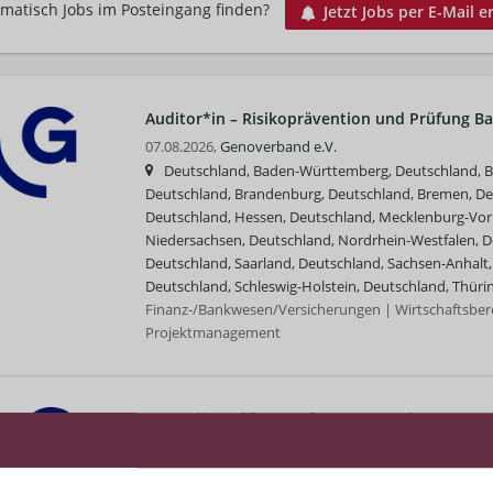
matisch Jobs im Posteingang finden?
Jetzt Jobs per E-Mail e
Auditor*in – Risikoprävention und Prüfung B
07.08.2026,
Genoverband e.V.
Deutschland, Baden-Württemberg, Deutschland, Ba
Deutschland, Brandenburg, Deutschland, Bremen, D
Deutschland, Hessen, Deutschland, Mecklenburg-Vo
Niedersachsen, Deutschland, Nordrhein-Westfalen, De
Deutschland, Saarland, Deutschland, Sachsen-Anhalt,
Deutschland, Schleswig-Holstein, Deutschland, Thüri
Finanz-/Bankwesen/Versicherungen | Wirtschaftsbere
Projektmanagement
Expert*in Prüfungssoftware (m/w/d)
07.08.2026,
Genoverband e.V.
Deutschland, Baden-Württemberg, Deutschland, Ba