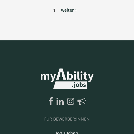
1
weiter ›
FÜR BEWERBER:INNEN
Job suchen