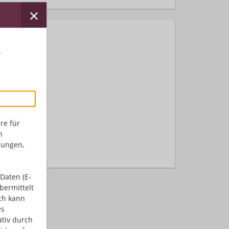
r
nden.
re für
n
dungen,
Daten (E-
bermittelt
ch kann
es
ativ durch