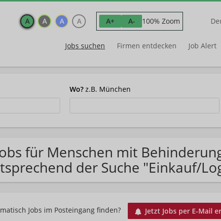
A
A
A
A
100% Zoom
A+
A-
De
Jobs suchen
Firmen entdecken
Job Alert
Wo?
z.B. München
Jobs für Menschen mit Behinderung
tsprechend der Suche "Einkauf/Log
matisch Jobs im Posteingang finden?
Jetzt Jobs per E-Mail e