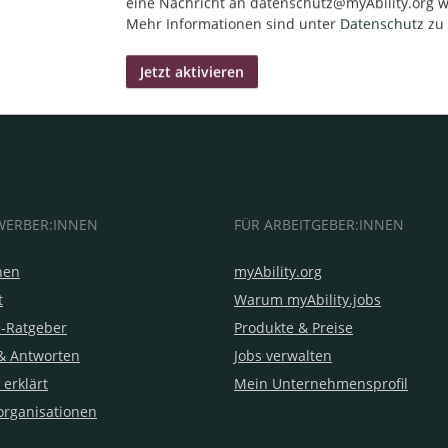
eine Nachricht an datenschutz@myAbility.org w
Mehr Informationen sind unter
Datenschutz
zu 
WERBER:INNEN
FÜR ARBEITGEBER:INNEN
hen
myAbility.org
t
Warum myAbility.jobs
e-Ratgeber
Produkte & Preise
& Antworten
Jobs verwalten
 erklärt
Mein Unternehmensprofil
organisationen