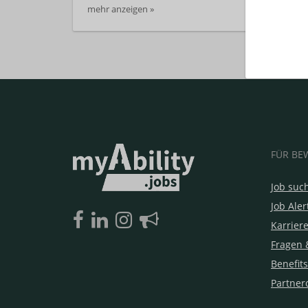
mehr anzeigen »
FÜR BE
Job suc
Job Aler
Karrier
Fragen 
Benefits
Partner