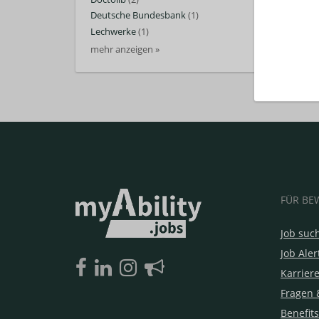
Deutsche Bundesbank
(1)
Lechwerke
(1)
mehr anzeigen »
FÜR BE
Job suc
Job Aler
Karrier
Fragen 
Benefits