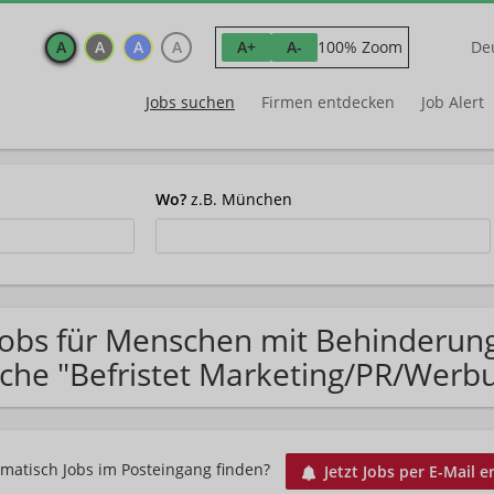
A
A
A
A
100% Zoom
A+
A-
De
Jobs suchen
Firmen entdecken
Job Alert
Wo?
z.B. München
Jobs für Menschen mit Behinderun
che "Befristet Marketing/PR/Werb
matisch Jobs im Posteingang finden?
Jetzt Jobs per E-Mail e