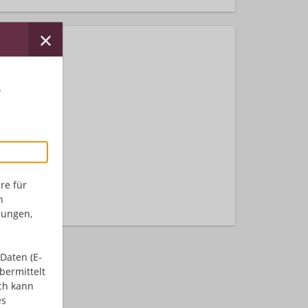
r
nden.
re für
n
dungen,
Daten (E-
bermittelt
ch kann
es