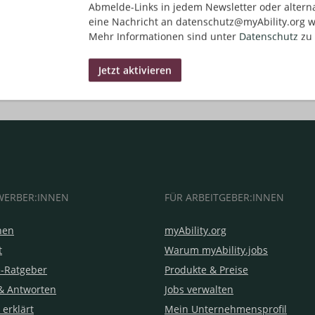
Abmelde-Links in jedem Newsletter oder altern
eine Nachricht an datenschutz@myAbility.org w
Mehr Informationen sind unter
Datenschutz
zu 
WERBER:INNEN
FÜR ARBEITGEBER:INNEN
hen
myAbility.org
t
Warum myAbility.jobs
e-Ratgeber
Produkte & Preise
& Antworten
Jobs verwalten
 erklärt
Mein Unternehmensprofil