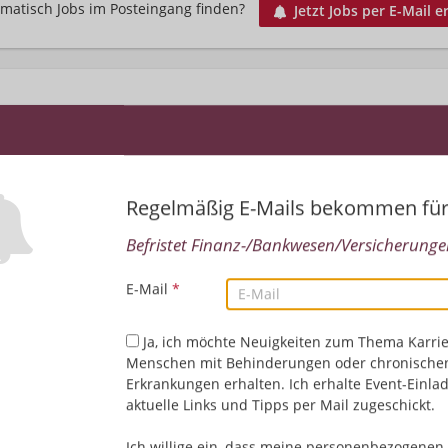
matisch Jobs im Posteingang finden?
Jetzt Jobs per E-Mail e
Regelmäßig E-Mails bekommen fü
Befristet Finanz-/Bankwesen/Versicherungen
Leider keine Jobs gefu
E-Mail
*
Neue Suche starten
Ja, ich möchte Neuigkeiten zum Thema Karrie
Menschen mit Behinderungen oder chronische
Erkrankungen erhalten. Ich erhalte Event-Einla
aktuelle Links und Tipps per Mail zugeschickt.
Ich willige ein, dass meine personenbezogenen 