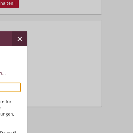
rhalten!
r
...
nden.
re für
n
dungen,
Daten (E-