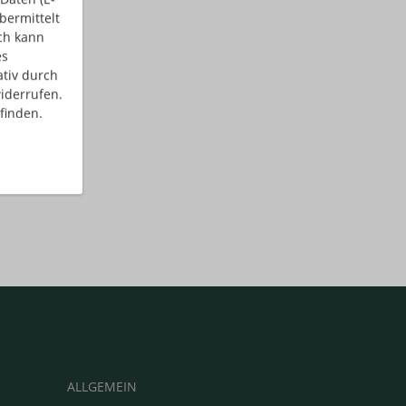
bermittelt
ch kann
es
ativ durch
iderrufen.
finden.
ALLGEMEIN