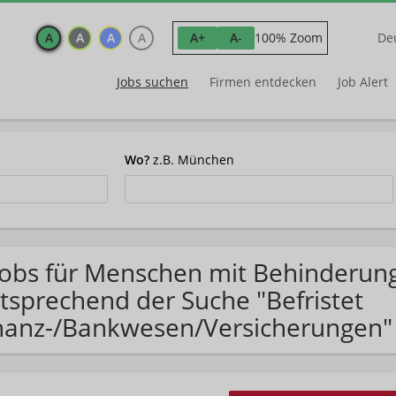
A
A
A
A
100% Zoom
A+
A-
De
Jobs suchen
Firmen entdecken
Job Alert
Wo?
z.B. München
Jobs für Menschen mit Behinderung
tsprechend der Suche "Befristet
nanz-/Bankwesen/Versicherungen"