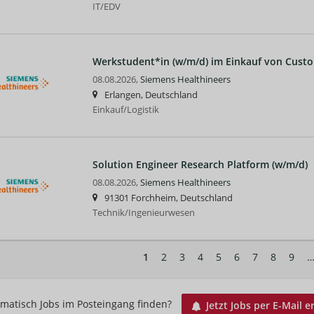
IT/EDV
Werkstudent*in (w/m/d) im Einkauf von Custo
08.08.2026,
Siemens Healthineers
Erlangen, Deutschland
Einkauf/Logistik
Solution Engineer Research Platform (w/m/d)
08.08.2026,
Siemens Healthineers
91301 Forchheim, Deutschland
Technik/Ingenieurwesen
1
2
3
4
5
6
7
8
9
matisch Jobs im Posteingang finden?
Jetzt Jobs per E-Mail e