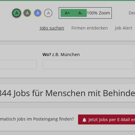
A
A
A
A
100% Zoom
A+
A-
De
Jobs suchen
Firmen entdecken
Job Alert
Wo?
z.B. München
844 Jobs für Menschen mit Behind
matisch Jobs im Posteingang finden?
Jetzt Jobs per E-Mail e