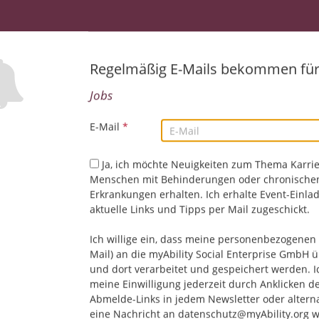
Rostock, Deutschland, Güstrow, Deutschland, Bad
Öffentlicher Dienst
Regelmäßig E-Mails bekommen fü
Werkstudent*in (w/m/d) Learning & Change 
08.08.2026,
Siemens Healthineers
Jobs
Erlangen, Deutschland
IT/EDV | Technik/Ingenieurwesen
E-Mail
*
Ja, ich möchte Neuigkeiten zum Thema Karrie
Product Sales Manager Research Platform (w/
Menschen mit Behinderungen oder chronische
Erkrankungen erhalten. Ich erhalte Event-Einla
08.08.2026,
Siemens Healthineers
aktuelle Links und Tipps per Mail zugeschickt.
91301 Forchheim, Deutschland
Ich willige ein, dass meine personenbezogenen 
Mail) an die myAbility Social Enterprise GmbH ü
und dort verarbeitet und gespeichert werden. I
Elektriker / Elektroniker / Mechatroniker im B
meine Einwilligung jederzeit durch Anklicken d
08.08.2026,
ENERCON GmbH
Abmelde-Links in jedem Newsletter oder altern
Magdeburg, Deutschland
eine Nachricht an datenschutz@myAbility.org w