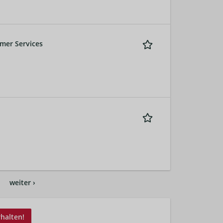
mer Services
…
weiter ›
rhalten!