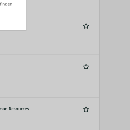
finden.
 Nord (w/m/d)
uman Resources