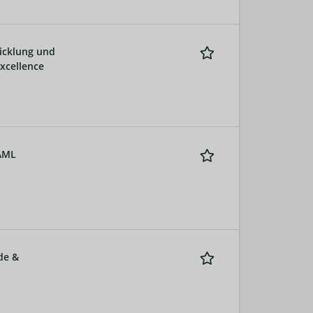
icklung und
Excellence
/AML
de &