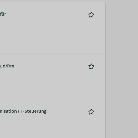
für
g d/f/m
nisation (IT-Steuerung
d