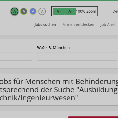
A
A
A
A
100% Zoom
A+
A-
De
Jobs suchen
Firmen entdecken
Job Alert
Wo?
z.B. München
Jobs für Menschen mit Behinderun
tsprechend der Suche "Ausbildung
chnik/Ingenieurwesen"