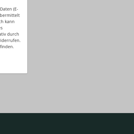
Daten (E-
bermittelt
ch kann
es
ativ durch
iderrufen.
finden.