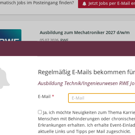
matisch Jobs im Posteingang finden?
Jetzt Jobs per E-Mail e
Ausbildung zum Mechatroniker 2027 d/w/m
05.07.2026,
RWE
Lingen (Ems), Deutschland
Technik/Ingenieurwesen
Regelmäßig E-Mails bekommen fü
Duales Studium Elektrotechnik sowie Ausbildu
Ausbildung Technik/Ingenieurwesen RWE Job
Betriebstechnik 2027 d/w/m
21.06.2026,
RWE
E-Mail
*
Lingen (Ems), Deutschland
Technik/Ingenieurwesen
Ja, ich möchte Neuigkeiten zum Thema Karrie
Menschen mit Behinderungen oder chronische
Erkrankungen erhalten. Ich erhalte Event-Einla
aktuelle Links und Tipps per Mail zugeschickt.