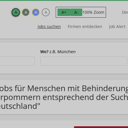
A
A
A
A
100% Zoom
A+
A-
De
Jobs suchen
Firmen entdecken
Job Alert
Wo?
z.B. München
Jobs für Menschen mit Behinderun
rpommern entsprechend der Such
utschland"