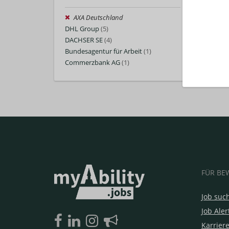
AXA Deutschland
DHL Group
(5)
DACHSER SE
(4)
Bundesagentur für Arbeit
(1)
Commerzbank AG
(1)
FÜR BE
Job suc
Job Aler
Karrier