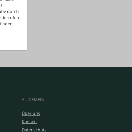
es
ativ durch
iderrufen.
finden.
ALLGEMEIN
Über uns
Kontakt
Datenschutz